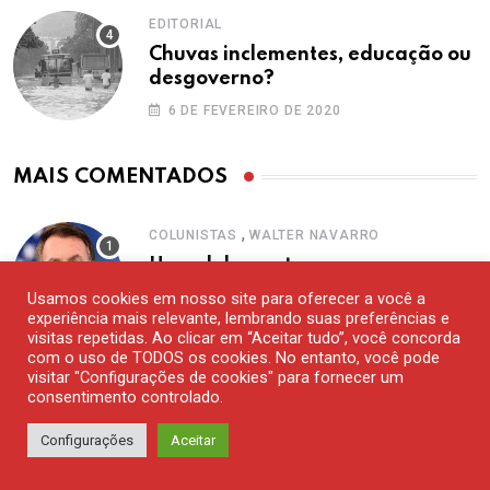
EDITORIAL
Chuvas inclementes, educação ou
desgoverno?
6 DE FEVEREIRO DE 2020
MAIS COMENTADOS
,
COLUNISTAS
WALTER NAVARRO
Um adolescente escreveu no
Facebook, ontem…
Usamos cookies em nosso site para oferecer a você a
experiência mais relevante, lembrando suas preferências e
28 DE DEZEMBRO DE 2020
visitas repetidas. Ao clicar em “Aceitar tudo”, você concorda
com o uso de TODOS os cookies. No entanto, você pode
visitar "Configurações de cookies" para fornecer um
consentimento controlado.
TURISMO
Berlim – Parte IV: meus
Configurações
Aceitar
programas favoritos na ex-Berlim
Ocidental
15 DE AGOSTO DE 2020