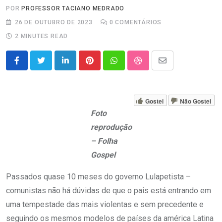
POR
PROFESSOR TACIANO MEDRADO
26 DE OUTUBRO DE 2023
0
COMENTÁRIOS
2 MINUTES READ
LinkedIn
Pinterest
Whatsapp
StumbleUpon
Share
via
Email
Gostei
Não Gostei
Foto
reprodução
– Folha
Gospel
Passados quase 10 meses do governo Lulapetista –
comunistas não há dúvidas de que o pais está entrando em
uma tempestade das mais violentas e sem precedente e
seguindo os mesmos modelos de países da américa Latina