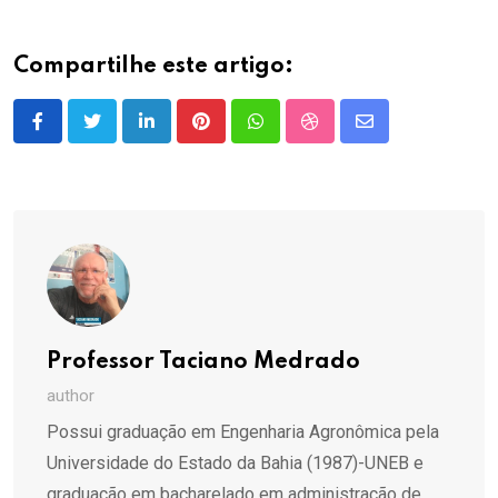
Compartilhe este artigo:
LinkedIn
Pinterest
Whatsapp
StumbleUpon
Share
via
Email
Professor Taciano Medrado
author
Possui graduação em Engenharia Agronômica pela
Universidade do Estado da Bahia (1987)-UNEB e
graduação em bacharelado em administração de