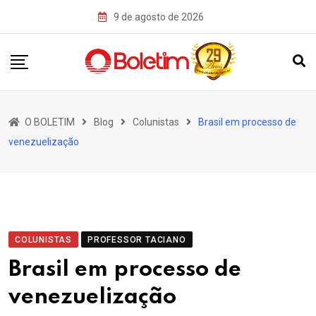
Skip
9 de agosto de 2026
to
content
O BOLETIM
Blog
Colunistas
Brasil em processo de
venezuelização
COLUNISTAS
PROFESSOR TACIANO
Brasil em processo de
venezuelização