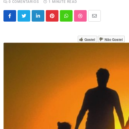
0
COMENTÁRIOS
1 MINUTE READ
LinkedIn
Pinterest
Whatsapp
StumbleUpon
Share
via
Email
Gostei
Não Gostei