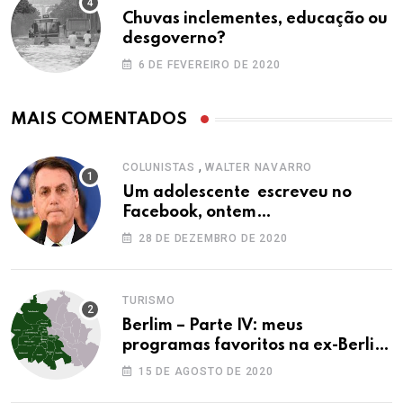
Chuvas inclementes, educação ou
desgoverno?
6 DE FEVEREIRO DE 2020
MAIS COMENTADOS
,
COLUNISTAS
WALTER NAVARRO
Um adolescente escreveu no
Facebook, ontem…
28 DE DEZEMBRO DE 2020
TURISMO
Berlim – Parte IV: meus
programas favoritos na ex-Berlim
Ocidental
15 DE AGOSTO DE 2020