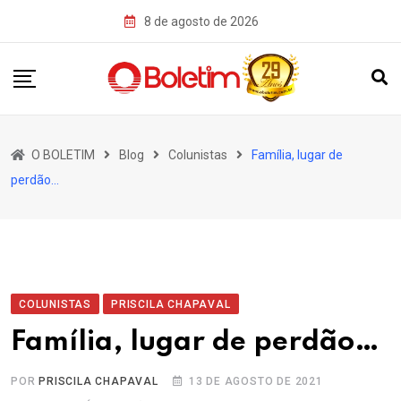
Skip
8 de agosto de 2026
to
content
O BOLETIM
Blog
Colunistas
Família, lugar de
perdão…
COLUNISTAS
PRISCILA CHAPAVAL
Família, lugar de perdão…
POR
PRISCILA CHAPAVAL
13 DE AGOSTO DE 2021