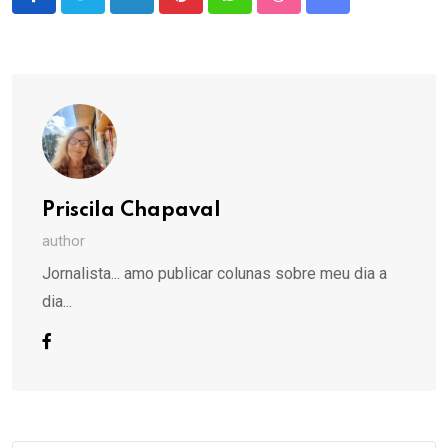
LinkedIn
Pinterest
Whatsapp
StumbleUpon
Share
via
Email
Priscila Chapaval
author
Jornalista... amo publicar colunas sobre meu dia a
dia...