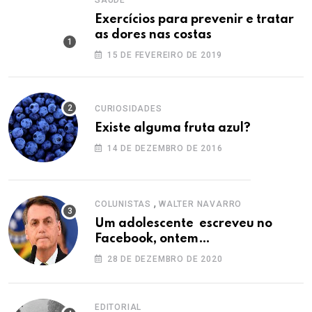
SAÚDE
Exercícios para prevenir e tratar
as dores nas costas
15 DE FEVEREIRO DE 2019
CURIOSIDADES
Existe alguma fruta azul?
14 DE DEZEMBRO DE 2016
,
COLUNISTAS
WALTER NAVARRO
Um adolescente escreveu no
Facebook, ontem…
28 DE DEZEMBRO DE 2020
EDITORIAL