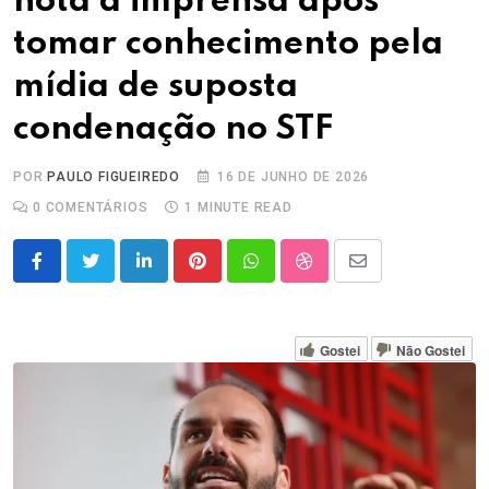
nota à imprensa após
tomar conhecimento pela
mídia de suposta
condenação no STF
POR
PAULO FIGUEIREDO
16 DE JUNHO DE 2026
0
COMENTÁRIOS
1 MINUTE READ
LinkedIn
Pinterest
Whatsapp
StumbleUpon
Share
via
Email
Gostei
Não Gostei