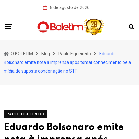
Skip
8 de agosto de 2026
to
content
O BOLETIM
Blog
Paulo Figueiredo
Eduardo
Bolsonaro emite nota à imprensa após tomar conhecimento pela
mídia de suposta condenação no STF
PAULO FIGUEIREDO
Eduardo Bolsonaro emite