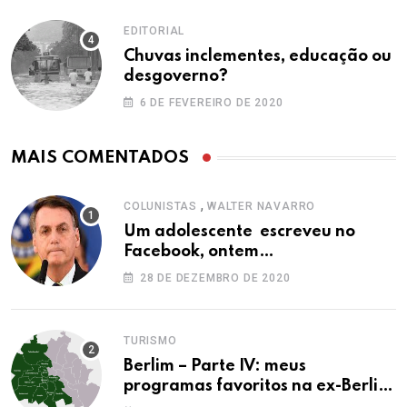
EDITORIAL
Chuvas inclementes, educação ou
desgoverno?
6 DE FEVEREIRO DE 2020
MAIS COMENTADOS
,
COLUNISTAS
WALTER NAVARRO
Um adolescente escreveu no
Facebook, ontem…
28 DE DEZEMBRO DE 2020
TURISMO
Berlim – Parte IV: meus
programas favoritos na ex-Berlim
Ocidental