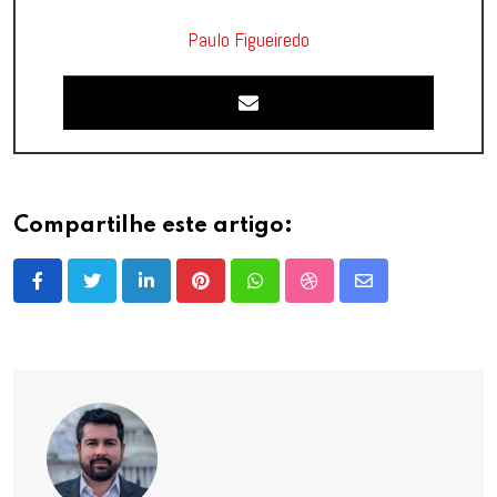
Paulo Figueiredo
Compartilhe este artigo:
LinkedIn
Pinterest
Whatsapp
StumbleUpon
Share
via
Email