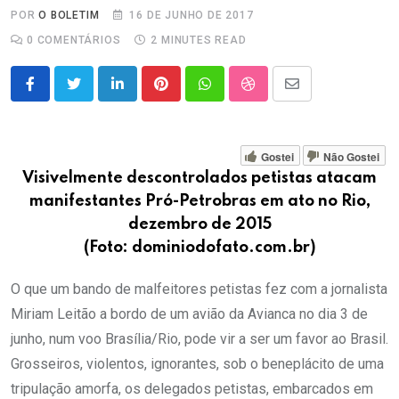
POR
O BOLETIM
16 DE JUNHO DE 2017
0
COMENTÁRIOS
2 MINUTES READ
LinkedIn
Pinterest
Whatsapp
StumbleUpon
Share
via
Email
Gostei
Não Gostei
Visivelmente descontrolados petistas atacam
manifestantes Pró-Petrobras em ato no Rio,
dezembro de 2015
(Foto: dominiodofato.com.br)
O que um bando de malfeitores petistas fez com a jornalista
Miriam Leitão a bordo de um avião da Avianca no dia 3 de
junho, num voo Brasília/Rio, pode vir a ser um favor ao Brasil.
Grosseiros, violentos, ignorantes, sob o beneplácito de uma
tripulação amorfa, os delegados petistas, embarcados em