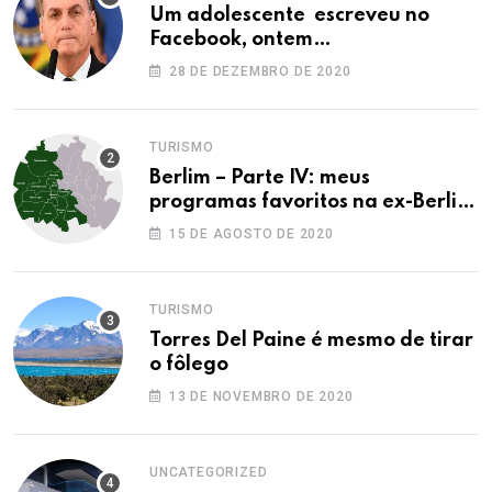
Um adolescente escreveu no
Facebook, ontem…
28 DE DEZEMBRO DE 2020
TURISMO
Berlim – Parte IV: meus
programas favoritos na ex-Berlim
Ocidental
15 DE AGOSTO DE 2020
TURISMO
Torres Del Paine é mesmo de tirar
o fôlego
13 DE NOVEMBRO DE 2020
UNCATEGORIZED