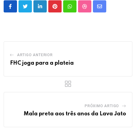
LinkedIn
Pinterest
Whatsapp
StumbleUpon
Share
via
Email
ARTIGO ANTERIOR
FHC joga para a plateia
PRÓXIMO ARTIGO
Mala preta aos três anos da Lava Jato