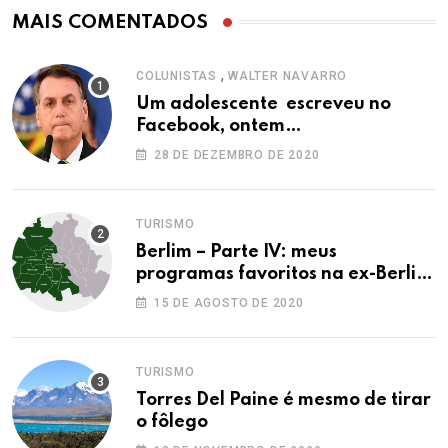
MAIS COMENTADOS
,
COLUNISTAS
WALTER NAVARRO
Um adolescente escreveu no
Facebook, ontem…
28 DE DEZEMBRO DE 2020
TURISMO
Berlim – Parte IV: meus
programas favoritos na ex-Berlim
Ocidental
15 DE AGOSTO DE 2020
TURISMO
Torres Del Paine é mesmo de tirar
o fôlego