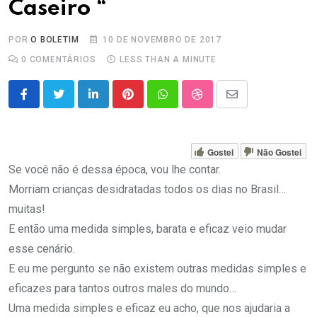
Caseiro “
POR
O BOLETIM
10 DE NOVEMBRO DE 2017
0
COMENTÁRIOS
LESS THAN A MINUTE
LinkedIn
Pinterest
Whatsapp
StumbleUpon
Share
via
Email
Gostei
Não Gostei
Se você não é dessa época, vou lhe contar.
Morriam crianças desidratadas todos os dias no Brasil…
muitas!
E então uma medida simples, barata e eficaz veio mudar
esse cenário.
E eu me pergunto se não existem outras medidas simples e
eficazes para tantos outros males do mundo…
Uma medida simples e eficaz eu acho, que nos ajudaria a