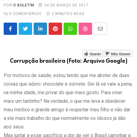
POR
O BOLETIM
24 DE MARÇO DE 2017
0
COMENTÁRIOS
2 MINUTES READ
LinkedIn
Pinterest
Whatsapp
StumbleUpon
Share
via
Email
Gostei
Não Gostei
Corrupção brasileira (Foto: Arquivo Google)
Por motivos de saúde, estou tendo que me abster de duas
coisas que adoro: chocolate e sorvete. Sei lá se vale a pena,
na minha idade, me privar do que mais gosto. Para viver
mais um tantinho? Na verdade, o que me leva a obedecer
meu médico e grande amigo é respeitar meu filho e não dar
a ele mais trabalho do que normalmente os idosos já dão
aos seus.
Mas juntar a esse sacrifício a dor de ver o Brasil caminhar a