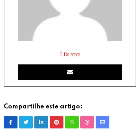
O Boletim
Compartilhe este artigo:
LinkedIn
Pinterest
Whatsapp
StumbleUpon
Share
via