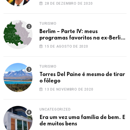
28 DE DEZEMBRO DE 2020
TURISMO
Berlim – Parte IV: meus
programas favoritos na ex-Berlim
Ocidental
15 DE AGOSTO DE 2020
TURISMO
Torres Del Paine é mesmo de tirar
o fôlego
13 DE NOVEMBRO DE 2020
UNCATEGORIZED
Era um vez uma família de bem. E
de muitos bens