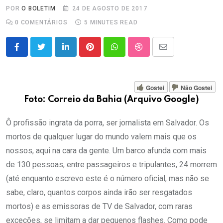
POR
O BOLETIM
24 DE AGOSTO DE 2017
0
COMENTÁRIOS
5 MINUTES READ
LinkedIn
Pinterest
Whatsapp
StumbleUpon
Share
via
Email
Gostei
Não Gostei
Foto: Correio da Bahia (Arquivo Google)
Ô profissão ingrata da porra, ser jornalista em Salvador. Os
mortos de qualquer lugar do mundo valem mais que os
nossos, aqui na cara da gente. Um barco afunda com mais
de 130 pessoas, entre passageiros e tripulantes, 24 morrem
(até enquanto escrevo este é o número oficial, mas não se
sabe, claro, quantos corpos ainda irão ser resgatados
mortos) e as emissoras de TV de Salvador, com raras
exceções, se limitam a dar pequenos flashes. Como pode