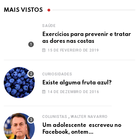
MAIS VISTOS
SAÚDE
Exercícios para prevenir e tratar
as dores nas costas
15 DE FEVEREIRO DE 2019
CURIOSIDADES
Existe alguma fruta azul?
14 DE DEZEMBRO DE 2016
,
COLUNISTAS
WALTER NAVARRO
Um adolescente escreveu no
Facebook, ontem…