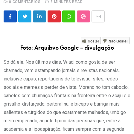
0
COMENTÁRIOS
3 MINUTES READ
LinkedIn
Pinterest
Whatsapp
StumbleUpon
Share
via
Email
Gostei
Não Gostei
Foto: Arquibvo Google – divulgação
Só dá ele. Nos últimos dias, Wlad, como gosta de ser
chamado, vem estampando jornais e revistas nacionais,
inclusive capas, reportagens de televisão, sites, redes
sociais e memes a perder de vista. Moreno no tom caboclo,
cabelos com chumaços frontais na fronteira entre o acaju e o
grisalho-disfarçado, peitoral nu, e bíceps e barriga mais
salientes e túrgidos do que exatamente malhados, umbigo
meio empenado, aquele típico das pessoas que, entre a
academia e a lipoaspiração, ficam sempre com a segunda