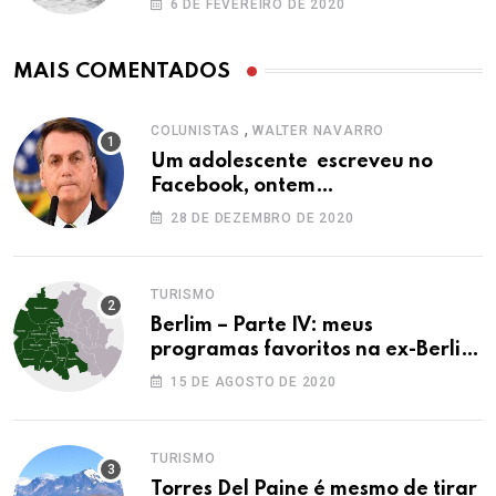
6 DE FEVEREIRO DE 2020
MAIS COMENTADOS
,
COLUNISTAS
WALTER NAVARRO
Um adolescente escreveu no
Facebook, ontem…
28 DE DEZEMBRO DE 2020
TURISMO
Berlim – Parte IV: meus
programas favoritos na ex-Berlim
Ocidental
15 DE AGOSTO DE 2020
TURISMO
Torres Del Paine é mesmo de tirar