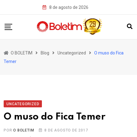
Skip
8 de agosto de 2026
to
content
O BOLETIM
Blog
Uncategorized
O muso do Fica
Temer
UNCATEGORIZED
O muso do Fica Temer
POR
O BOLETIM
8 DE AGOSTO DE 2017