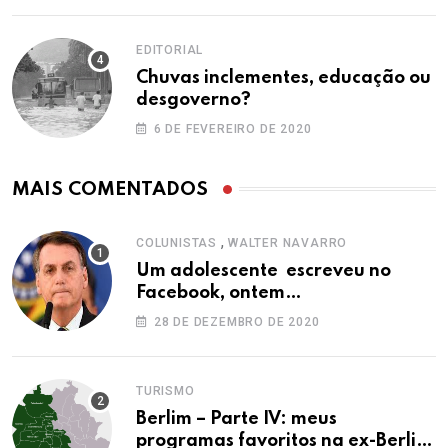
EDITORIAL
Chuvas inclementes, educação ou
desgoverno?
6 DE FEVEREIRO DE 2020
MAIS COMENTADOS
,
COLUNISTAS
WALTER NAVARRO
Um adolescente escreveu no
Facebook, ontem…
28 DE DEZEMBRO DE 2020
TURISMO
Berlim – Parte IV: meus
programas favoritos na ex-Berlim