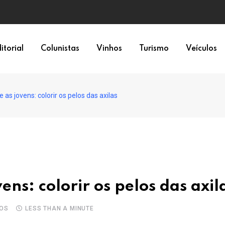
itorial
Colunistas
Vinhos
Turismo
Veículos
 as jovens: colorir os pelos das axilas
ens: colorir os pelos das axil
OS
LESS THAN A MINUTE