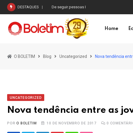
Skip
DESTAQUES
De seguir pessoas I
to
content
Home
Ed
O BOLETIM
Blog
Uncategorized
Nova tendência entre
UNCATEGORIZED
Nova tendência entre as jov
POR
O BOLETIM
10 DE NOVEMBRO DE 2017
0
COMENTÁRI