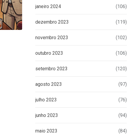
janeiro 2024
(106)
dezembro 2023
(119)
novembro 2023
(102)
UNCATEGORIZED
Eduardo Bolsonaro emite nota à impren
outubro 2023
(106)
tomar
setembro 2023
(120)
16 DE JUNHO DE 2026
agosto 2023
(97)
julho 2023
(76)
junho 2023
(94)
maio 2023
(84)