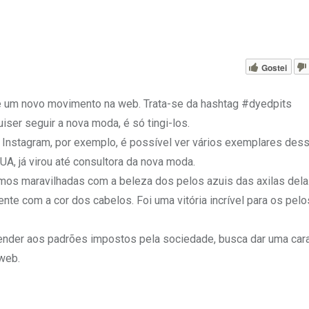
Gostei
de um novo movimento na web. Trata-se da hashtag #dyedpits
ser seguir a nova moda, é só tingi-los.
no Instagram, por exemplo, é possível ver vários exemplares des
A, já virou até consultora da nova moda.
amos maravilhadas com a beleza dos pelos azuis das axilas dela.
nte com a cor dos cabelos. Foi uma vitória incrível para os pelo
render aos padrões impostos pela sociedade, busca dar uma cara
 web.