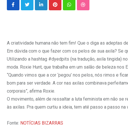
LinkedIn
Pinterest
Whatsapp
StumbleUpon
A criatividade humana não tem fim! Que o diga as adeptas 
Em dúvida com o que fazer com os pelos de sua axila? Se qui
Utilizando a hashtag #dyedpits (na tradução, axila tingida) 
moda. Roxie Hunt, que trabalha em um salão de beleza nos EU
“Quando vimos que a cor ‘pegou’ nos pelos, nós rimos e fic
bom para ser verdade. A cor nas axilas combinava perfeitame
corporais”, afirma Roxie.
O movimento, além de ressaltar a luta feminista em não se 
às axilas. Pra quem curtiu a ideia, tem até passo a passo na
Fonte:
NOTÍCIAS BIZARRAS