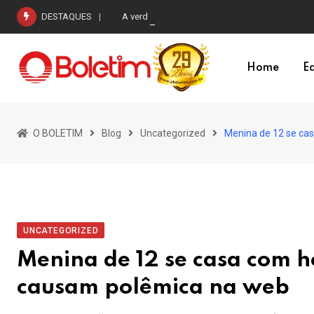
Skip
DESTAQUES
A verdadeira eleição que está em curso
to
content
Home
Ed
O BOLETIM
Blog
Uncategorized
Menina de 12 se ca
UNCATEGORIZED
Menina de 12 se casa com h
causam polêmica na web