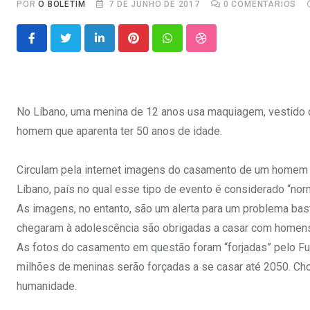
POR
O BOLETIM
7 DE JUNHO DE 2017
0
COMENTÁRIOS
LinkedIn
Pinterest
Whatsapp
StumbleUpon
No Líbano, uma menina de 12 anos usa maquiagem, vestido d
homem que aparenta ter 50 anos de idade.
Circulam pela internet imagens do casamento de um homem
Líbano, país no qual esse tipo de evento é considerado “norm
As imagens, no entanto, são um alerta para um problema bas
chegaram à adolescência são obrigadas a casar com homen
As fotos do casamento em questão foram “forjadas” pelo F
milhões de meninas serão forçadas a se casar até 2050. Ch
humanidade.