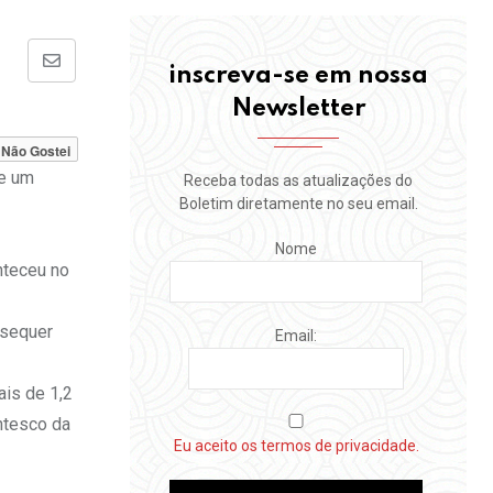
Share
inscreva-se em nossa
via
Newsletter
Email
Não Gostei
de um
Receba todas as atualizações do
Boletim diretamente no seu email.
Nome
nteceu no
 sequer
Email:
is de 1,2
ntesco da
Eu aceito os termos de privacidade.