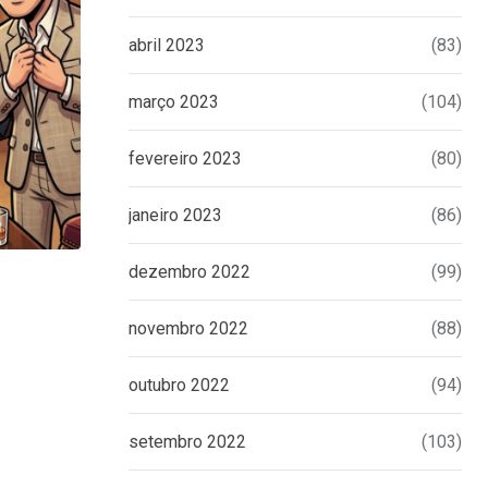
abril 2023
(83)
março 2023
(104)
fevereiro 2023
(80)
janeiro 2023
(86)
dezembro 2022
(99)
UNCATEGORIZED
novembro 2022
(88)
Eduardo Bolsonaro emite nota à impren
tomar
outubro 2022
(94)
16 DE JUNHO DE 2026
setembro 2022
(103)