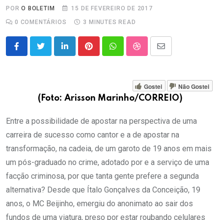
POR
O BOLETIM
15 DE FEVEREIRO DE 2017
0
COMENTÁRIOS
3 MINUTES READ
LinkedIn
Pinterest
Whatsapp
StumbleUpon
Share
via
Email
Gostei
Não Gostei
(Foto: Arisson Marinho/CORREIO)
Entre a possibilidade de apostar na perspectiva de uma
carreira de sucesso como cantor e a de apostar na
transformação, na cadeia, de um garoto de 19 anos em mais
um pós-graduado no crime, adotado por e a serviço de uma
facção criminosa, por que tanta gente prefere a segunda
alternativa? Desde que Ítalo Gonçalves da Conceição, 19
anos, o MC Beijinho, emergiu do anonimato ao sair dos
fundos de uma viatura, preso por estar roubando celulares