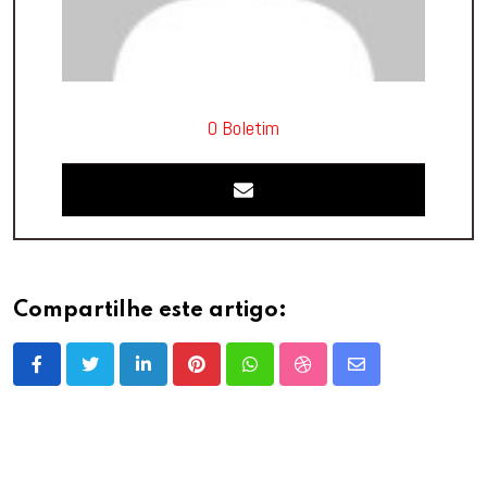
O Boletim
Compartilhe este artigo:
LinkedIn
Pinterest
Whatsapp
StumbleUpon
Share
via
Email