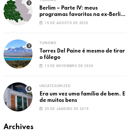
Berlim – Parte IV: meus
programas favoritos na ex-Berlim
Ocidental
15 DE AGOSTO DE 2020
TURISMO
Torres Del Paine é mesmo de tirar
o fôlego
13 DE NOVEMBRO DE 2020
UNCATEGORIZED
Era um vez uma família de bem. E
de muitos bens
25 DE JANEIRO DE 2019
Archives