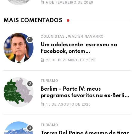
6 DE FEVEREIRO DE 2020
MAIS COMENTADOS
,
COLUNISTAS
WALTER NAVARRO
Um adolescente escreveu no
Facebook, ontem…
28 DE DEZEMBRO DE 2020
TURISMO
Berlim – Parte IV: meus
programas favoritos na ex-Berlim
Ocidental
15 DE AGOSTO DE 2020
TURISMO
Torres Del Paine é mesmo de tirar