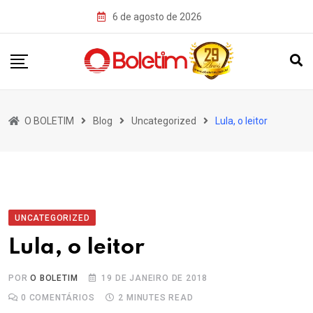
Skip
6 de agosto de 2026
to
content
O BOLETIM
Blog
Uncategorized
Lula, o leitor
UNCATEGORIZED
Lula, o leitor
POR
O BOLETIM
19 DE JANEIRO DE 2018
0
COMENTÁRIOS
2 MINUTES READ