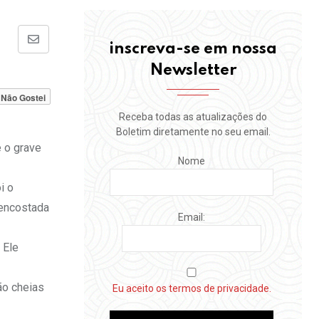
Share
inscreva-se em nossa
via
Newsletter
Email
Não Gostei
Receba todas as atualizações do
Boletim diretamente no seu email.
e o grave
Nome
i o
 encostada
Email:
 Ele
ão cheias
Eu aceito os termos de privacidade.