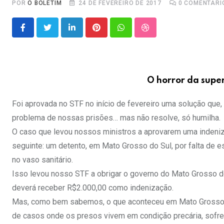
POR
O BOLETIM
24 DE FEVEREIRO DE 2017
0
COMENTÁRI
LinkedIn
Pinterest
Whatsapp
StumbleUpon
O horror da super
Foi aprovada no STF no início de fevereiro uma solução que
problema de nossas prisões… mas não resolve, só humilha.
O caso que levou nossos ministros a aprovarem uma indeniza
seguinte: um detento, em Mato Grosso do Sul, por falta de 
no vaso sanitário.
Isso levou nosso STF a obrigar o governo do Mato Grosso do 
deverá receber R$2.000,00 como indenização.
Mas, como bem sabemos, o que aconteceu em Mato Grosso do
de casos onde os presos vivem em condição precária, sofre