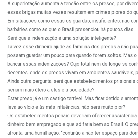
A superlotação aumenta a tensão entre os presos, por diver
essas brigas muitas vezes resultam em crimes piores do qu
Em situações como essas os guardas, insuficientes, não co
barbáries como as que o Brasil presenciou há poucos dias.
Será que a indenização é uma solução inteligente?
Talvez esse dinheiro ajude as famílias dos presos a não pa
possam guardar um pouco para quando forem soltos. Mas o q
bancar essas indenizações? Cujo total nem de longe se c
decentes, onde os presos vivam em ambientes saudáveis, pr
Ainda outra pergunta: será que estabelecimentos prisionais
seriam mais úteis a eles e à sociedade?
Estar preso já é um castigo terrível. Mas ficar detido e am
leva ao vício e às más influências, não será muito pior?
Os estabelecimentos penais deveriam oferecer assistência mé
dinheiro bem empregado e que só faria bem ao Brasil. O preso
afronta, uma humilhação: “continúo a não ter espaço para dorm