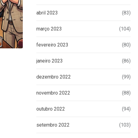
abril 2023
(83)
março 2023
(104)
fevereiro 2023
(80)
janeiro 2023
(86)
UNCATEGORIZED
Eduardo Bolsonaro emite nota à impren
dezembro 2022
(99)
tomar
16 DE JUNHO DE 2026
novembro 2022
(88)
outubro 2022
(94)
setembro 2022
(103)