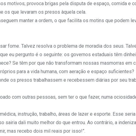
sos motivos; provoca brigas pela disputa de espaço, comida e c
e os que levaram os presos àquela cela.
nseguem manter a ordem, o que facilita os motins que podem lev
ssar fome. Talvez resolva o problema de moradia dos seus. Talv
ue eu pergunto é o seguinte: os governos estaduais têm dinhei
onhece? Se têm por que não transformam nossas masmorras em 
óprios para a vida humana, com aeração e espaço suficientes?
 onde os presos trabalhassem e recebessem diárias por seu trab
ontoado com outras pessoas, sem ter o que fazer, numa ociosidad
dica, instrução, trabalho, áreas de lazer e esporte. Esse seri
 sairia dali muito melhor do que entrou. Ao contrário, a indeni
ir, mas recebo dois mil reais por isso!”.