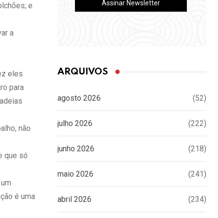
olchões; e
ar a
ARQUIVOS
ez eles
ro para
agosto 2026
(52)
cadeias
julho 2026
(222)
alho, não
junho 2026
(218)
e que só
maio 2026
(241)
a um
zação é uma
abril 2026
(234)