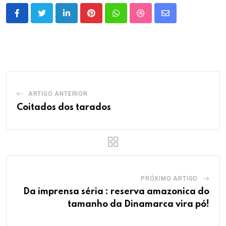
LinkedIn
Pinterest
Whatsapp
StumbleUpon
Share
via
Email
ARTIGO ANTERIOR
Coitados dos tarados
PRÓXIMO ARTIGO
Da imprensa séria : reserva amazonica do
tamanho da Dinamarca vira pó!