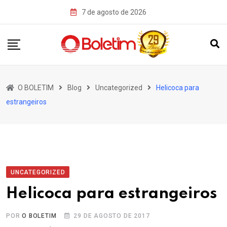
Skip
7 de agosto de 2026
to
content
O BOLETIM
Blog
Uncategorized
Helicoca para
estrangeiros
UNCATEGORIZED
Helicoca para estrangeiros
POR
O BOLETIM
29 DE AGOSTO DE 2017