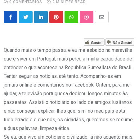
0
COMENTÁRIOS
2 MINUTES READ
LinkedIn
Pinterest
Whatsapp
StumbleUpon
Share
via
Email
Gostei
Não Gostei
Quando mais o tempo passa, e eu me esbaldo na maravilha
que é viver em Portugal, mais perco a minha capacidade de
entender o que acontece na República Surrealista do Brasil.
Tentar seguir as noticias, até tento. Acompanho-as em
jornais online e comentários no Facebook. Ontem, para me
ajudar, a televisão portuguesa dedicou longos minutos às
passeatas. Assisti o noticiário ao lado de amigos lusitanos
e não consegui explicar-lhes que, sim, no meu país está
tudo errado e o que nós, os cidadãos, queremos se resume
a duas palavras: limpeza ética.
Se eu, que vivo um cotidiano civilizado, já não aguento mais,