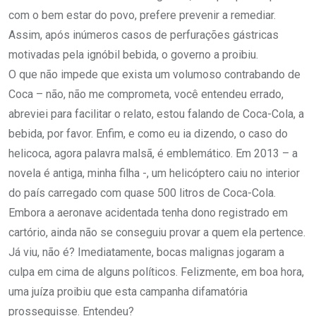
com o bem estar do povo, prefere prevenir a remediar.
Assim, após inúmeros casos de perfurações gástricas
motivadas pela ignóbil bebida, o governo a proibiu.
O que não impede que exista um volumoso contrabando de
Coca – não, não me comprometa, você entendeu errado,
abreviei para facilitar o relato, estou falando de Coca-Cola, a
bebida, por favor. Enfim, e como eu ia dizendo, o caso do
helicoca, agora palavra malsã, é emblemático. Em 2013 – a
novela é antiga, minha filha -, um helicóptero caiu no interior
do país carregado com quase 500 litros de Coca-Cola.
Embora a aeronave acidentada tenha dono registrado em
cartório, ainda não se conseguiu provar a quem ela pertence.
Já viu, não é? Imediatamente, bocas malignas jogaram a
culpa em cima de alguns políticos. Felizmente, em boa hora,
uma juíza proibiu que esta campanha difamatória
prosseguisse. Entendeu?