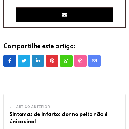
Compartilhe este artigo:
LinkedIn
Pinterest
Whatsapp
StumbleUpon
Share
via
Email
ARTIGO ANTERIOR
Sintomas de infarto: dor no peito não é
único sinal