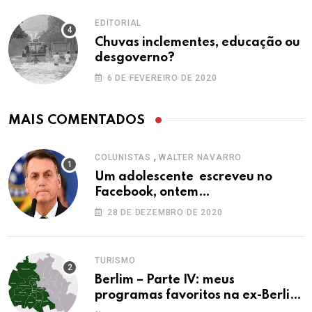
EDITORIAL
Chuvas inclementes, educação ou
desgoverno?
6 DE FEVEREIRO DE 2020
MAIS COMENTADOS
,
COLUNISTAS
WALTER NAVARRO
Um adolescente escreveu no
Facebook, ontem…
28 DE DEZEMBRO DE 2020
TURISMO
Berlim – Parte IV: meus
programas favoritos na ex-Berlim
Ocidental