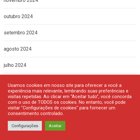
novembro 2024
outubro 2024
setembro 2024
agosto 2024
julho 2024
junho 2024
Usamos cookies em nosso site para oferecer a você a
experiência mais relevante, lembrando suas preferências e
visitas repetidas. Ao clicar em “Aceitar tudo”, você concorda
maio 2024
com o uso de TODOS os cookies. No entanto, você pode
visitar "Configurações de cookies" para fornecer um
consentimento controlado.
abril 2024
Configurações
Aceitar
março 2024