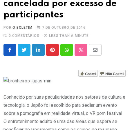
cancelada por excesso de
participantes
POR
O BOLETIM
7 DE OUTUBRO DE 2016
0
COMENTÁRIOS
LESS THAN A MINUTE
LinkedIn
Pinterest
Whatsapp
StumbleUpon
Share
via
Email
Gostei
Não Gostei
Conhecido por suas peculiaridades nos setores de cultura e
tecnologia, o Japão foi escolhido para sediar um evento
sobre a pornografia em realidade virtual, o VR porn festival
O entretenimento adulto é uma das áreas que espera se
beneficiar de lançamentos como os óculos de realidade