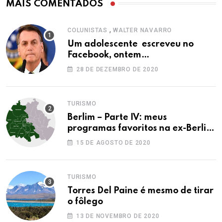
MAIS COMENTADOS
,
COLUNISTAS
WALTER NAVARRO
Um adolescente escreveu no
Facebook, ontem…
28 DE DEZEMBRO DE 2020
TURISMO
Berlim – Parte IV: meus
programas favoritos na ex-Berlim
Ocidental
15 DE AGOSTO DE 2020
TURISMO
Torres Del Paine é mesmo de tirar
o fôlego
13 DE NOVEMBRO DE 2020