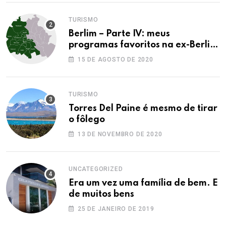
TURISMO
Berlim – Parte IV: meus
programas favoritos na ex-Berlim
Ocidental
15 DE AGOSTO DE 2020
TURISMO
Torres Del Paine é mesmo de tirar
o fôlego
13 DE NOVEMBRO DE 2020
UNCATEGORIZED
Era um vez uma família de bem. E
de muitos bens
25 DE JANEIRO DE 2019