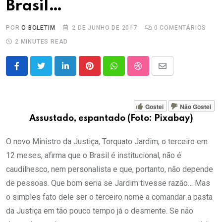
Brasil…
POR
O BOLETIM
2 DE JUNHO DE 2017
0
COMENTÁRIOS
2 MINUTES READ
LinkedIn
Pinterest
Whatsapp
StumbleUpon
Share
via
Email
Gostei
Não Gostei
Assustado, espantado (Foto: Pixabay)
O novo Ministro da Justiça, Torquato Jardim, o terceiro em
12 meses, afirma que o Brasil é institucional, não é
caudilhesco, nem personalista e que, portanto, não depende
de pessoas. Que bom seria se Jardim tivesse razão… Mas
o simples fato dele ser o terceiro nome a comandar a pasta
da Justiça em tão pouco tempo já o desmente. Se não