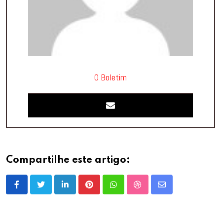
O Boletim
Compartilhe este artigo:
LinkedIn
Pinterest
Whatsapp
StumbleUpon
Share
via
Email