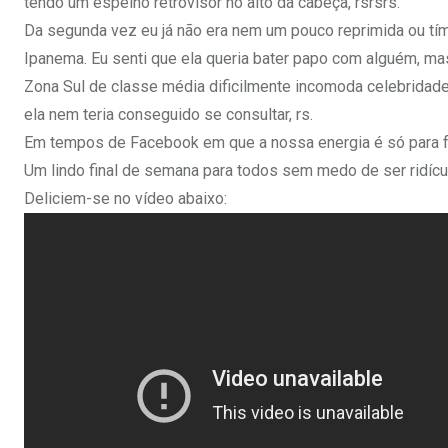
tendo um espelho retrovisor no alto da cabeça, rsrsrs.
Da segunda vez eu já não era nem um pouco reprimida ou tím
Ipanema. Eu senti que ela queria bater papo com alguém, mas
Zona Sul de classe média dificilmente incomoda celebridade
ela nem teria conseguido se consultar, rs.
Em tempos de Facebook em que a nossa energia é só para fala
Um lindo final de semana para todos sem medo de ser ridícu
Deliciem-se no vídeo abaixo: