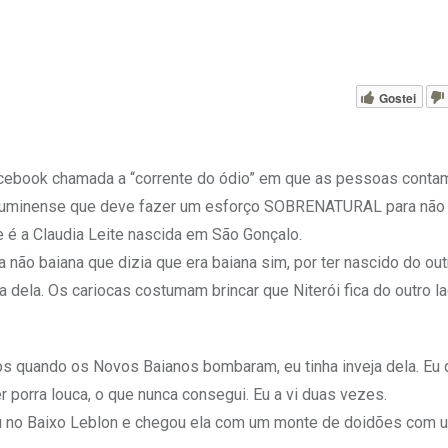
Gostei
Facebook chamada a “corrente do ódio” em que as pessoas conta
 fluminense que deve fazer um esforço SOBRENATURAL para não 
e é a Claudia Leite nascida em São Gonçalo.
 não baiana que dizia que era baiana sim, por ter nascido do out
 dela. Os cariocas costumam brincar que Niterói fica do outro l
 quando os Novos Baianos bombaram, eu tinha inveja dela. Eu q
 porra louca, o que nunca consegui. Eu a vi duas vezes.
 eu no Baixo Leblon e chegou ela com um monte de doidões com u