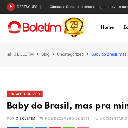
Skip
DESTAQUES
O vendaval Milei e os escândalos no Brasil
to
content
Home
Ed
O BOLETIM
Blog
Uncategorized
Baby do Brasil, mas
UNCATEGORIZED
Baby do Brasil, mas pra m
POR
O BOLETIM
9 DE DEZEMBRO DE 2016
0
COMENTÁRIO