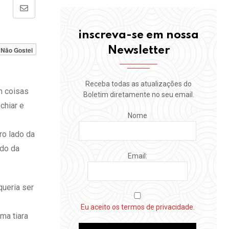
Share
via
inscreva-se em nossa
Email
Newsletter
Não Gostei
Receba todas as atualizações do
m coisas
Boletim diretamente no seu email.
chiar e
Nome
ro lado
da
ado da
Email:
ueria ser
Eu aceito os termos de privacidade.
ma tiara