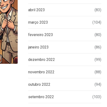
abril 2023
(83)
março 2023
(104)
fevereiro 2023
(80)
janeiro 2023
(86)
dezembro 2022
(99)
novembro 2022
(88)
UNCATEGORIZED
Eduardo Bolsonaro emite nota à impren
outubro 2022
(94)
tomar
16 DE JUNHO DE 2026
setembro 2022
(103)