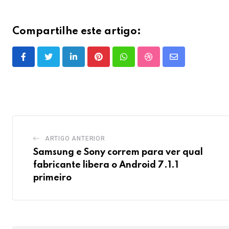
Compartilhe este artigo:
LinkedIn
Pinterest
Whatsapp
StumbleUpon
Share
via
Email
ARTIGO ANTERIOR
Samsung e Sony correm para ver qual
fabricante libera o Android 7.1.1
primeiro