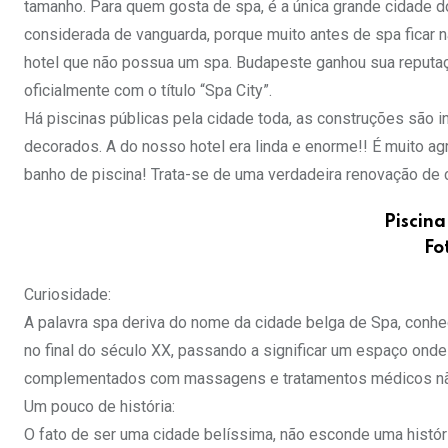
tamanho. Para quem gosta de spa, é a única grande cidade 
considerada de vanguarda, porque muito antes de spa ficar n
hotel que não possua um spa. Budapeste ganhou sua reputa
oficialmente com o título “Spa City”.
Há piscinas públicas pela cidade toda, as construções são i
decorados. A do nosso hotel era linda e enorme!! É muito a
banho de piscina! Trata-se de uma verdadeira renovação de co
Piscina
Fo
Curiosidade:
A palavra spa deriva do nome da cidade belga de Spa, con
no final do século XX, passando a significar um espaço ond
complementados com massagens e tratamentos médicos nã
Um pouco de história:
O fato de ser uma cidade belíssima, não esconde uma histó