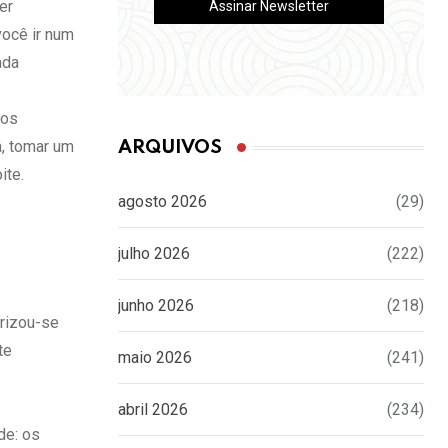
er
você ir num
ada
jos
a, tomar um
ARQUIVOS
ite.
agosto 2026
(29)
julho 2026
(222)
junho 2026
(218)
rizou-se
te
maio 2026
(241)
abril 2026
(234)
de: os