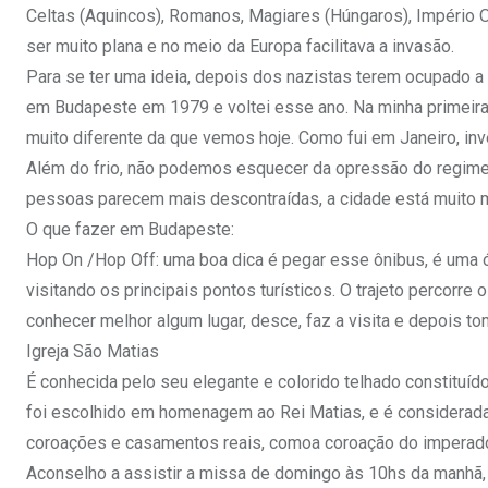
Celtas (Aquincos), Romanos, Magiares (Húngaros), Império O
ser muito plana e no meio da Europa facilitava a invasão.
Para se ter uma ideia, depois dos nazistas terem ocupado a
em Budapeste em 1979 e voltei esse ano. Na minha primeira v
muito diferente da que vemos hoje. Como fui em Janeiro, inve
Além do frio, não podemos esquecer da opressão do regime
pessoas parecem mais descontraídas, a cidade está muito mai
O que fazer em Budapeste:
Hop On /Hop Off: uma boa dica é pegar esse ônibus, é uma 
visitando os principais pontos turísticos. O trajeto percorre
conhecer melhor algum lugar, desce, faz a visita e depois t
Igreja São Matias
É conhecida pelo seu elegante e colorido telhado constitu
foi escolhido em homenagem ao Rei Matias, e é considerada
coroações e casamentos reais, comoa coroação do imperador 
Aconselho a assistir a missa de domingo às 10hs da manhã, 