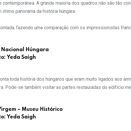
te contemporânea. A grande maioria dos quadros não são tão con
ótimo panorama da história húngara.
montada, fazendo uma comparação com os impressionistas fran
a Nacional Húngara
to: Yeda Saigh
ta toda história dos húngaros que eram muito ligados aos arm
ara. Pode-se também visitar as partes restauradas do edifício m
Virgem – Museu Histórico
to: Yeda Saigh