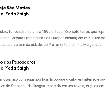
eja São Matias
to: Yeda Saigh
bio, foi construído entre 1895 e 1902. São sete torres que re
cia dos Cárpatos (montanhas da Europa Oriental) em 896. É um d
ta que se tem da cidade, do Parlamento e da Ilha Margarita é
ão dos Pescadores
to: Yeda Saigh
oçar: não conseguimos ficar lá porque o calor era intenso e não
onze de Stephen I da Hungria, montado em um cavalo, erguida em