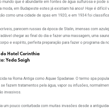
do mundo que é abundante em fontes de água sulfurosa e pode s
a moda, em Budapeste estes já existiam há anos! Hoje é difícil 
ção como uma cidade de spas em 1920, e em 1934 foi classific
ncríveis, parecem russas da época de Stalin, imensas com azule
gradável chegar ao final do dia e fazer uma massagem, uma saun
rpo e espírito, perfeita preparação para fazer o programa da no
 do Hotel Corinthia
to: Yeda Saigh
hecida na Roma Antiga como Aquae Spadanae. O termo spa popula
e se fazem tratamentos pela água, vapor ou infusões, normalmen
o invasivos.
ria um pouco conturbada com muitas invasões desde a antiguida