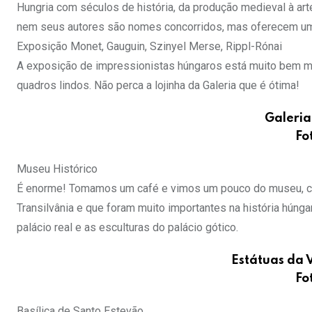
Hungria com séculos de história, da produção medieval à ar
nem seus autores são nomes concorridos, mas oferecem um 
Exposição Monet, Gauguin, Szinyel Merse, Rippl-Rónai
A exposição de impressionistas húngaros está muito bem 
quadros lindos. Não perca a lojinha da Galeria que é ótima!
Galeri
Fo
Museu Histórico
É enorme! Tomamos um café e vimos um pouco do museu, con
Transilvânia e que foram muito importantes na história húng
palácio real e as esculturas do palácio gótico.
Estátuas da 
Fo
Basílica de Santo Estevão