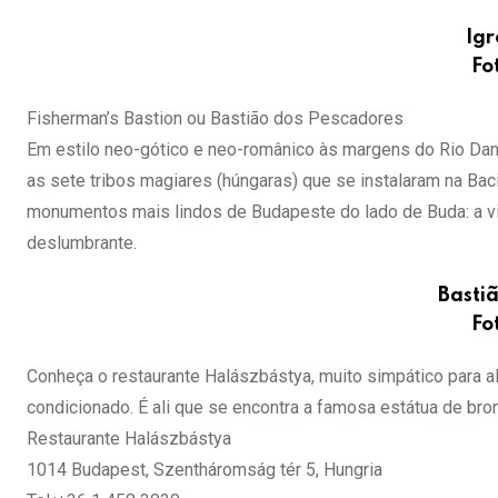
Igr
Fo
Fisherman’s Bastion ou Bastião dos Pescadores
Em estilo neo-gótico e neo-românico às margens do Rio Danú
as sete tribos magiares (húngaras) que se instalaram na Ba
monumentos mais lindos de Budapeste do lado de Buda: a vis
deslumbrante.
Basti
Fo
Conheça o restaurante Halászbástya, muito simpático para alm
condicionado. É ali que se encontra a famosa estátua de br
Restaurante Halászbástya
1014 Budapest, Szentháromság tér 5, Hungria