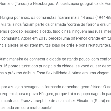
tomano (Turcos) e Habsburgos. A localização geográfica da Hun
 Hungria por anos, os comunistas ficaram mais 44 anos (1944-88
isita, ainda faziam parte da chamada “cortina de ferro” e era u
rno rigoroso, escurecia cedo, tudo cinza, ninguém nas ruas, meio
 comunista. Agora em 2013 percebi uma diferença grande em tu
s alegre, já existem muitas lojas de grife e bons restaurantes.
ótima maneira de conhecer a cidade gastando pouco, com confor
 os 15 pontos turísticos principais da cidade: se você quiser desc
oma o próximo ônibus. Essa flexibilidade é ótima em uma viagem.
ído por azulejos hexagonais formando desenhos geométricos.O 
 especial para o povo Húngaro, porque foi o espaço sagrado pa
austríaco Franz Joseph I e de sua mulher, Elisabeth (Sissi) e
cantada em coro muito bonita!