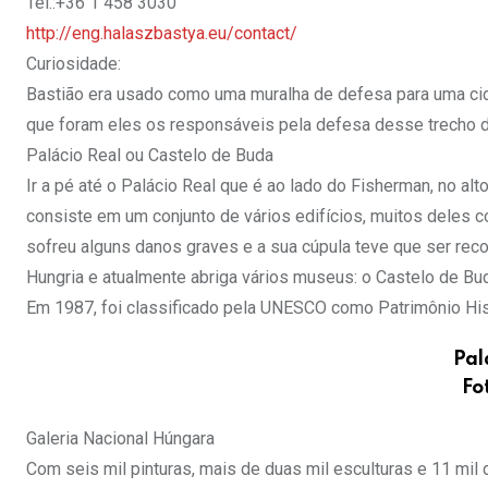
Tel.:+36 1 458 3030
http://eng.halaszbastya.eu/contact/
Curiosidade:
Bastião era usado como uma muralha de defesa para uma ci
que foram eles os responsáveis pela defesa desse trecho 
Palácio Real ou Castelo de Buda
Ir a pé até o Palácio Real que é ao lado do Fisherman, no alt
consiste em um conjunto de vários edifícios, muitos deles c
sofreu alguns danos graves e a sua cúpula teve que ser reco
Hungria e atualmente abriga vários museus: o Castelo de Bud
Em 1987, foi classificado pela UNESCO como Patrimônio Hi
Pal
Fo
Galeria Nacional Húngara
Com seis mil pinturas, mais de duas mil esculturas e 11 mil 