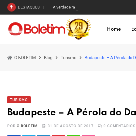
Skip
DESTAQUES
A verdadeira eleição que está em curso
to
content
Home
Ed
O BOLETIM
Blog
Turismo
Budapeste – A Pérola do 
TURISMO
Budapeste – A Pérola do D
POR
O BOLETIM
31 DE AGOSTO DE 2017
0
COMENTÁRIOS