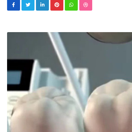
LinkedIn
Pinterest
Whatsapp
StumbleUpon