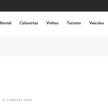
epresentação política
itorial
Colunistas
Vinhos
Turismo
Veículos
2 MINUTES READ