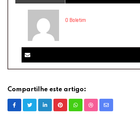
O Boletim
Compartilhe este artigo:
LinkedIn
Pinterest
Whatsapp
StumbleUpon
Share
via
Email