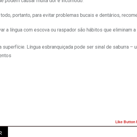
que podem causar muita dor e incômodo.
do, portanto, para evitar problemas bucais e dentários, recom
ovar a língua com escova ou raspador são hábitos que eliminam a
a superfície. Língua esbranquiçada pode ser sinal de saburra – 
entos
Like Button 
R