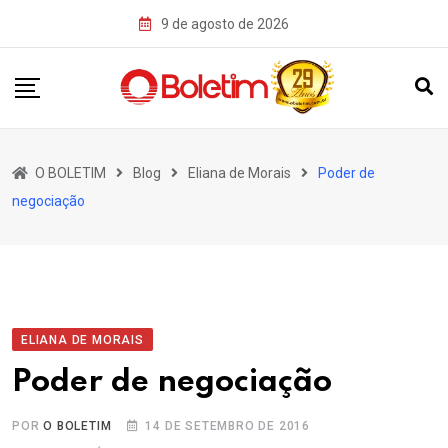
Skip
9 de agosto de 2026
to
content
O BOLETIM
Blog
Eliana de Morais
Poder de
negociação
ELIANA DE MORAIS
Poder de negociação
POR
O BOLETIM
14 DE SETEMBRO DE 2016