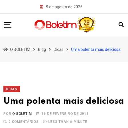
Skip
9 de agosto de 2026
to
content
O BOLETIM
Blog
Dicas
Uma polenta mais deliciosa
DICAS
Uma polenta mais deliciosa
POR
O BOLETIM
16 DE FEVEREIRO DE 2018
0
COMENTÁRIOS
LESS THAN A MINUTE