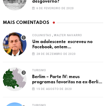
desgoverno?
6 DE FEVEREIRO DE 2020
MAIS COMENTADOS
,
COLUNISTAS
WALTER NAVARRO
Um adolescente escreveu no
Facebook, ontem…
28 DE DEZEMBRO DE 2020
TURISMO
Berlim – Parte IV: meus
programas favoritos na ex-Berlim
Ocidental
15 DE AGOSTO DE 2020
TURISMO