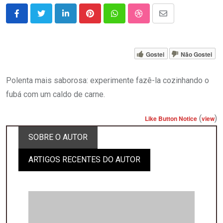
LinkedIn
Pinterest
Whatsapp
StumbleUpon
Share
via
Email
Gostei
Não Gostei
Polenta mais saborosa: experimente fazê-la cozinhando o
fubá com um caldo de carne.
(
)
Like Button Notice
view
SOBRE O AUTOR
ARTIGOS RECENTES DO AUTOR