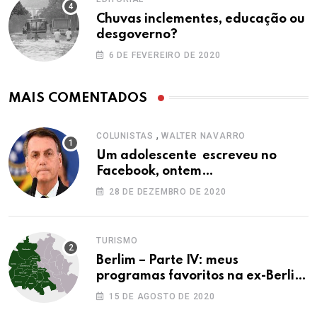
Chuvas inclementes, educação ou
desgoverno?
6 DE FEVEREIRO DE 2020
MAIS COMENTADOS
,
COLUNISTAS
WALTER NAVARRO
Um adolescente escreveu no
Facebook, ontem…
28 DE DEZEMBRO DE 2020
TURISMO
Berlim – Parte IV: meus
programas favoritos na ex-Berlim
Ocidental
15 DE AGOSTO DE 2020