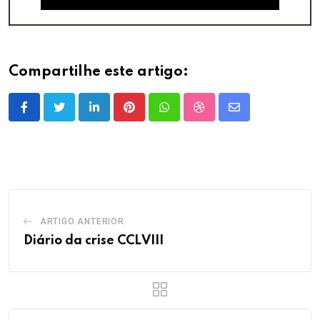
Compartilhe este artigo:
LinkedIn
Pinterest
Whatsapp
StumbleUpon
Share
via
Email
ARTIGO ANTERIOR
Diário da crise CCLVIII