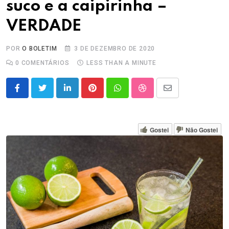
suco e a caipirinha –
VERDADE
POR
O BOLETIM
3 DE DEZEMBRO DE 2020
0
COMENTÁRIOS
LESS THAN A MINUTE
LinkedIn
Pinterest
Whatsapp
StumbleUpon
Share
via
Email
Gostei
Não Gostei