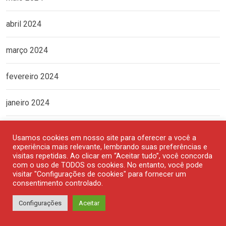
abril 2024
março 2024
fevereiro 2024
janeiro 2024
dezembro 2023
Usamos cookies em nosso site para oferecer a você a
experiência mais relevante, lembrando suas preferências e
novembro 2023
visitas repetidas. Ao clicar em “Aceitar tudo”, você concorda
com o uso de TODOS os cookies. No entanto, você pode
visitar "Configurações de cookies" para fornecer um
outubro 2023
consentimento controlado.
Configurações
Aceitar
setembro 2023