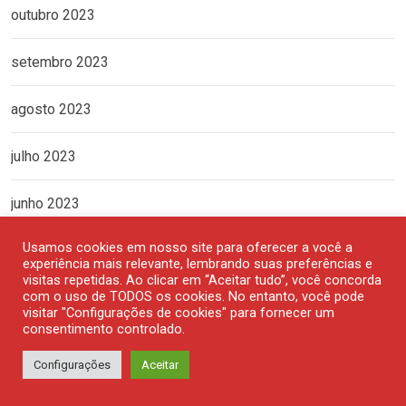
outubro 2023
setembro 2023
agosto 2023
julho 2023
junho 2023
Usamos cookies em nosso site para oferecer a você a
maio 2023
experiência mais relevante, lembrando suas preferências e
visitas repetidas. Ao clicar em “Aceitar tudo”, você concorda
com o uso de TODOS os cookies. No entanto, você pode
abril 2023
visitar "Configurações de cookies" para fornecer um
consentimento controlado.
março 2023
Configurações
Aceitar
fevereiro 2023