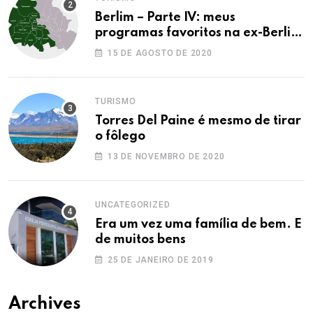
Berlim – Parte IV: meus
programas favoritos na ex-Berlim
Ocidental
15 DE AGOSTO DE 2020
TURISMO
Torres Del Paine é mesmo de tirar
o fôlego
13 DE NOVEMBRO DE 2020
UNCATEGORIZED
Era um vez uma família de bem. E
de muitos bens
25 DE JANEIRO DE 2019
Archives