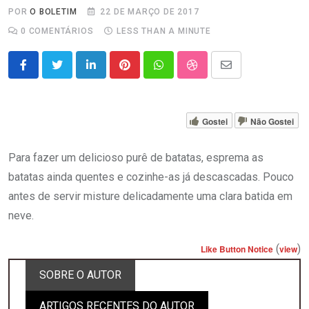
POR
O BOLETIM
22 DE MARÇO DE 2017
0
COMENTÁRIOS
LESS THAN A MINUTE
LinkedIn
Pinterest
Whatsapp
StumbleUpon
Share
via
Email
Gostei
Não Gostei
Para fazer um delicioso purê de batatas, esprema as
batatas ainda quentes e cozinhe-as já descascadas. Pouco
antes de servir misture delicadamente uma clara batida em
neve.
(
)
Like Button Notice
view
SOBRE O AUTOR
ARTIGOS RECENTES DO AUTOR