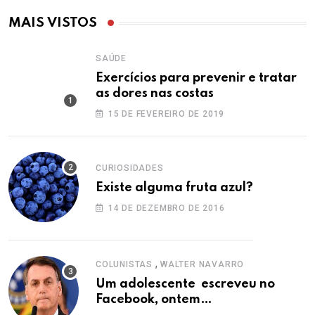
MAIS VISTOS
SAÚDE
Exercícios para prevenir e tratar
as dores nas costas
15 DE FEVEREIRO DE 2019
CURIOSIDADES
Existe alguma fruta azul?
14 DE DEZEMBRO DE 2016
,
COLUNISTAS
WALTER NAVARRO
Um adolescente escreveu no
Facebook, ontem…