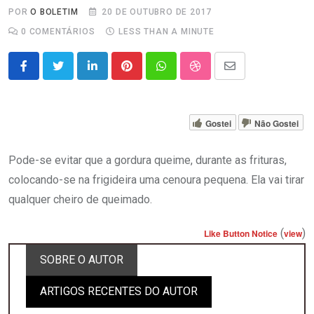
POR
O BOLETIM
20 DE OUTUBRO DE 2017
0
COMENTÁRIOS
LESS THAN A MINUTE
LinkedIn
Pinterest
Whatsapp
StumbleUpon
Share
via
Email
Gostei
Não Gostei
Pode-se evitar que a gordura queime, durante as frituras,
colocando-se na frigideira uma cenoura pequena. Ela vai tirar
qualquer cheiro de queimado.
(
)
Like Button Notice
view
SOBRE O AUTOR
ARTIGOS RECENTES DO AUTOR