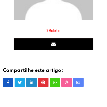
O Boletim
Compartilhe este artigo:
LinkedIn
Pinterest
Whatsapp
StumbleUpon
Share
via
Email