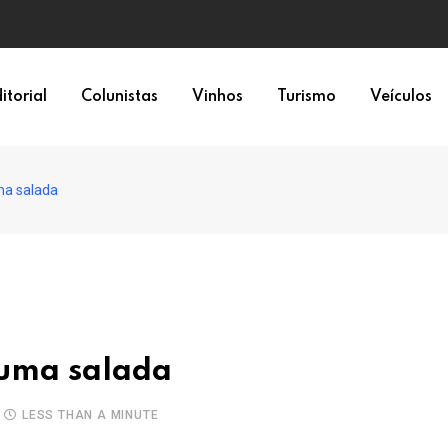
a 6×1
itorial
Colunistas
Vinhos
Turismo
Veículos
ma salada
 uma salada
LESS THAN A MINUTE