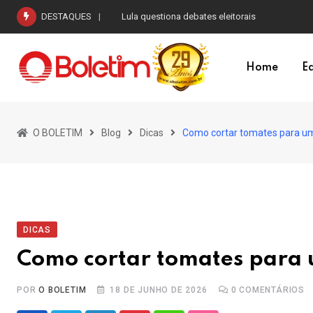
Skip
DESTAQUES
Governo tenta votar pelo menos o fim da escal
to
content
Home
Ed
O BOLETIM
Blog
Dicas
Como cortar tomates para u
DICAS
Como cortar tomates para
POR
O BOLETIM
18 DE JUNHO DE 2026
0
COMENTÁRIOS