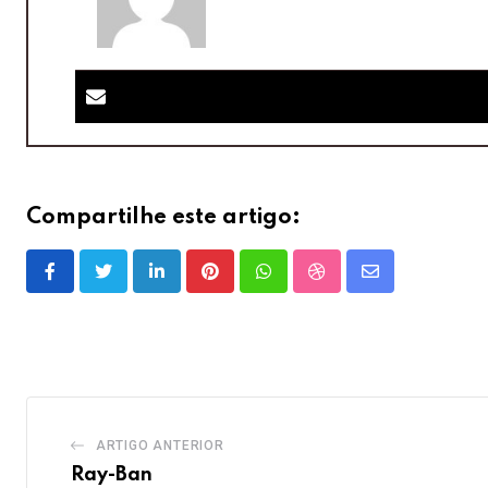
Compartilhe este artigo:
LinkedIn
Pinterest
Whatsapp
StumbleUpon
Share
via
Email
ARTIGO ANTERIOR
Ray-Ban