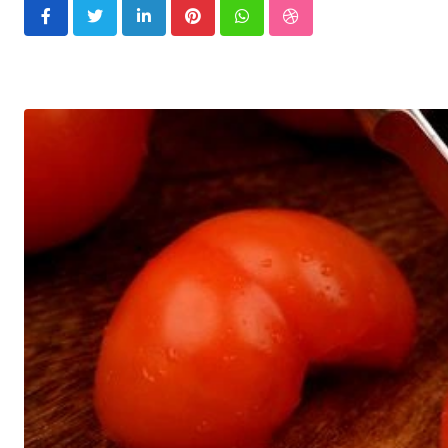
LinkedIn
Pinterest
Whatsapp
StumbleUpon