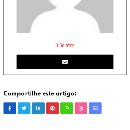
O Boletim
Compartilhe este artigo:
LinkedIn
Pinterest
Whatsapp
StumbleUpon
Share
via
Email