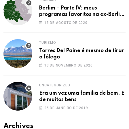
TURISMO
Berlim – Parte IV: meus
programas favoritos na ex-Berlim
Ocidental
15 DE AGOSTO DE 2020
TURISMO
Torres Del Paine é mesmo de tirar
o fôlego
13 DE NOVEMBRO DE 2020
UNCATEGORIZED
Era um vez uma família de bem. E
de muitos bens
25 DE JANEIRO DE 2019
Archives