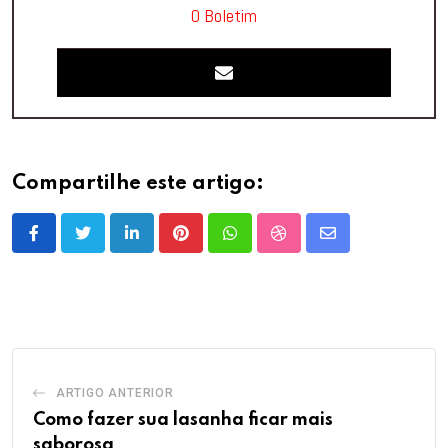
O Boletim
Compartilhe este artigo:
LinkedIn
Pinterest
Whatsapp
StumbleUpon
Share
via
Email
ARTIGO ANTERIOR
Como fazer sua lasanha ficar mais
saborosa