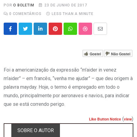
POR
O BOLETIM
23 DE JUNHO DE 2017
0
COMENTÁRIOS
LESS THAN A MINUTE
LinkedIn
Pinterest
Whatsapp
StumbleUpon
Share
via
Email
Gostei
Não Gostei
Foi a americanização da expressão “m’aider in venez
m’aider” – em francês, “venha me ajudar” – que deu origem à
palavra mayday. Hoje, o termo é empregado em todo o
mundo, principalmente por aeronaves e navios, para indicar
que se está correndo perigo.
(
)
Like Button Notice
view
SOBRE O AUTOR