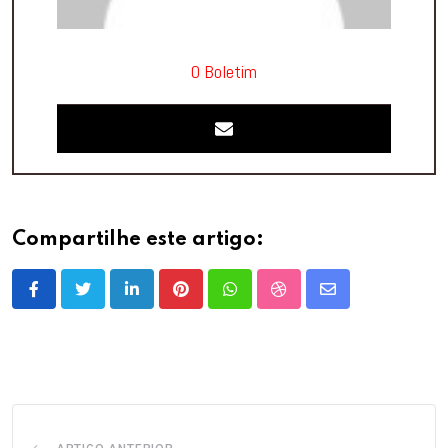
O Boletim
Compartilhe este artigo:
LinkedIn
Pinterest
Whatsapp
StumbleUpon
Share
via
Email