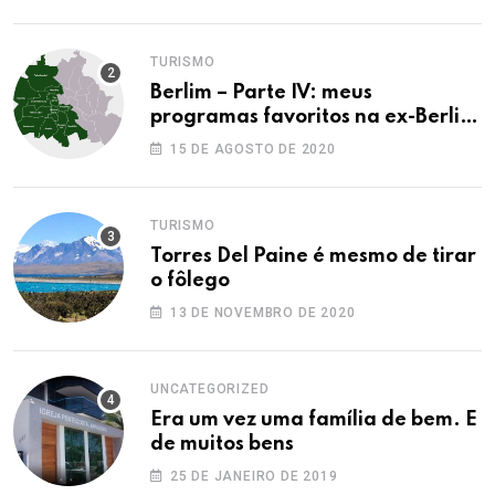
TURISMO
Berlim – Parte IV: meus
programas favoritos na ex-Berlim
Ocidental
15 DE AGOSTO DE 2020
TURISMO
Torres Del Paine é mesmo de tirar
o fôlego
13 DE NOVEMBRO DE 2020
UNCATEGORIZED
Era um vez uma família de bem. E
de muitos bens
25 DE JANEIRO DE 2019