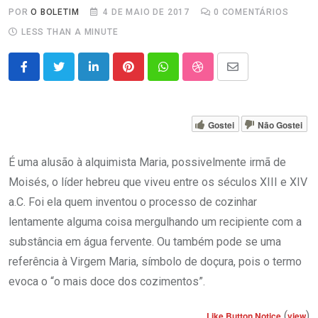
POR
O BOLETIM
4 DE MAIO DE 2017
0
COMENTÁRIOS
LESS THAN A MINUTE
LinkedIn
Pinterest
Whatsapp
StumbleUpon
Share
via
Email
Gostei
Não Gostei
É uma alusão à alquimista Maria, possivelmente irmã de
Moisés, o líder hebreu que viveu entre os séculos XIII e XIV
a.C. Foi ela quem inventou o processo de cozinhar
lentamente alguma coisa mergulhando um recipiente com a
substância em água fervente. Ou também pode se uma
referência à Virgem Maria, símbolo de doçura, pois o termo
evoca o “o mais doce dos cozimentos”.
(
)
Like Button Notice
view