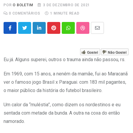
POR
O BOLETIM
3 DE DEZEMBRO DE 2021
0
COMENTÁRIOS
1 MINUTE READ
LinkedIn
Pinterest
Whatsapp
StumbleUpon
Share
via
Email
Gostei
Não Gostei
Eu já. Alguns superei, outros o trauma ainda não passou, rs.
Em 1969, com 15 anos, a neném da mamãe, fui ao Maracanã
ver o famoso jogo Brasil x Paraguai. com 183 mil pagantes,
o maior público da história do futebol brasileiro.
Um calor da “muléstia”, como dizem os nordestinos e eu
sentada com metade da bunda. A outra na coxa do então
namorado.