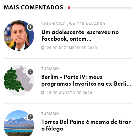
MAIS COMENTADOS
,
COLUNISTAS
WALTER NAVARRO
Um adolescente escreveu no
Facebook, ontem…
28 DE DEZEMBRO DE 2020
TURISMO
Berlim – Parte IV: meus
programas favoritos na ex-Berlim
Ocidental
15 DE AGOSTO DE 2020
TURISMO
Torres Del Paine é mesmo de tirar
o fôlego