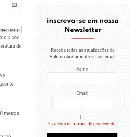
Share
via
inscreva-se em nossa
Email
Newsletter
Não Gostei
tos picos
eratura da
Receba todas as atualizações do
Boletim diretamente no seu email.
Nome
ive
equente
Email:
30 metros
Eu aceito os termos de privacidade.
res de