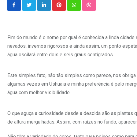
LinkedIn
Pinterest
Whatsapp
StumbleUpon
Fim do mundo é o nome por qual é conhecida a linda cidade a
nevados, invernos rigorosos e ainda assim, um ponto espeta
água oscilará entre dois e seis graus centígrados.
Este simples fato, não tão simples como parece, nos obrig
algumas vezes em Ushuaia e minha preferência é pelo mergu
água com melhor visibilidade.
O que aguça a curiosidade desde a descida são as plantas 
de altura mergulhadas. Assim, com raízes no fundo, aparecem
Não têm a variedade de cores, tanto para peixes como para cor