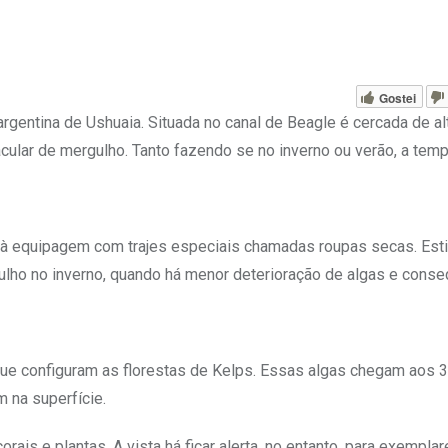
Gostei
rgentina de Ushuaia. Situada no canal de Beagle é cercada de al
cular de mergulho. Tanto fazendo se no inverno ou verão, a temp
a à equipagem com trajes especiais chamadas roupas secas. Est
lho no inverno, quando há menor deterioração de algas e cons
que configuram as florestas de Kelps. Essas algas chegam aos 
 na superfície.
ais e plantas. A vista há ficar alerta, no entanto, para exempla