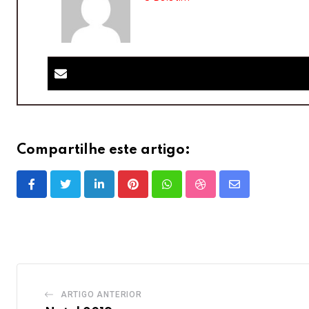
Compartilhe este artigo:
LinkedIn
Pinterest
Whatsapp
StumbleUpon
Share
via
Email
ARTIGO ANTERIOR