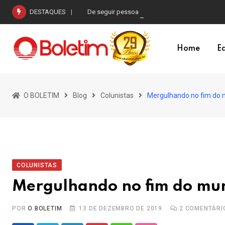
Skip
DESTAQUES
De seguir pessoas I
to
content
Home
Ed
O BOLETIM
Blog
Colunistas
Mergulhando no fim do
COLUNISTAS
Mergulhando no fim do mu
POR
O BOLETIM
13 DE DEZEMBRO DE 2019
2
COMENTÁRI