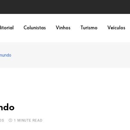
itorial
Colunistas
Vinhos
Turismo
Veículos
 mundo
ndo
OS
1 MINUTE READ