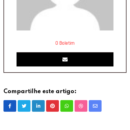
O Boletim
Compartilhe este artigo:
LinkedIn
Pinterest
Whatsapp
StumbleUpon
Share
via
Email