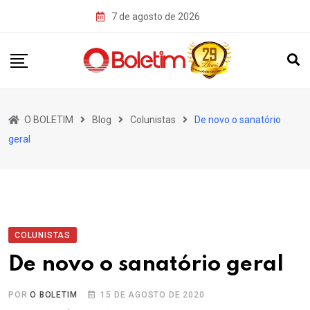
Skip
7 de agosto de 2026
to
content
O BOLETIM
Blog
Colunistas
De novo o sanatório
geral
COLUNISTAS
De novo o sanatório geral
POR
O BOLETIM
15 DE AGOSTO DE 2020