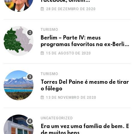
Facebook, ontem…
28 DE DEZEMBRO DE 2020
TURISMO
Berlim – Parte IV: meus
programas favoritos na ex-Berlim
Ocidental
15 DE AGOSTO DE 2020
TURISMO
Torres Del Paine é mesmo de tirar
o fôlego
13 DE NOVEMBRO DE 2020
UNCATEGORIZED
Era um vez uma família de bem. E
de muitos bens