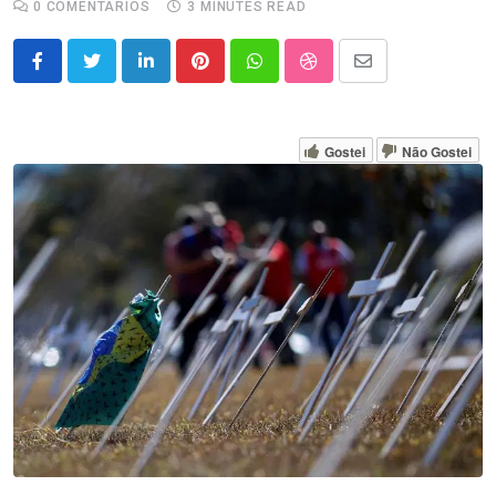
0
COMENTÁRIOS
3 MINUTES READ
LinkedIn
Pinterest
Whatsapp
StumbleUpon
Share
via
Email
Gostei
Não Gostei