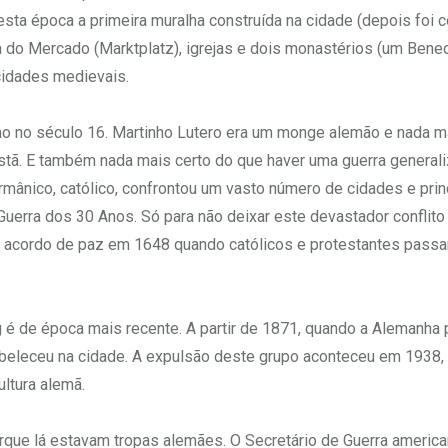
sta época a primeira muralha construída na cidade (depois foi c
 do Mercado (Marktplatz), igrejas e dois monastérios (um Bened
cidades medievais.
ismo no século 16. Martinho Lutero era um monge alemão e nada m
stã. E também nada mais certo do que haver uma guerra general
mânico, católico, confrontou um vasto número de cidades e pri
Guerra dos 30 Anos. Só para não deixar este devastador conflit
m acordo de paz em 1648 quando católicos e protestantes passa
 é de época mais recente. A partir de 1871, quando a Alemanha
tabeleceu na cidade. A expulsão deste grupo aconteceu em 1938,
ultura alemã.
que lá estavam tropas alemães. O Secretário de Guerra americ