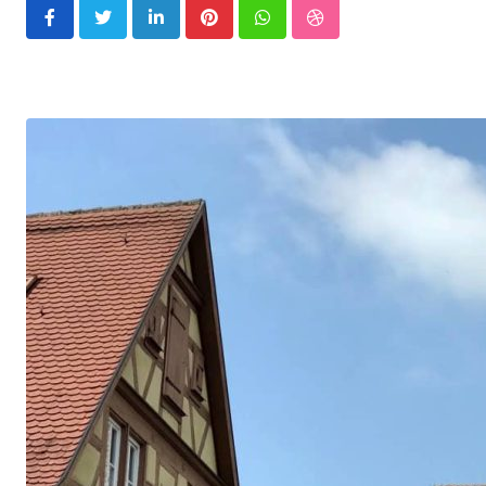
LinkedIn
Pinterest
Whatsapp
StumbleUpon