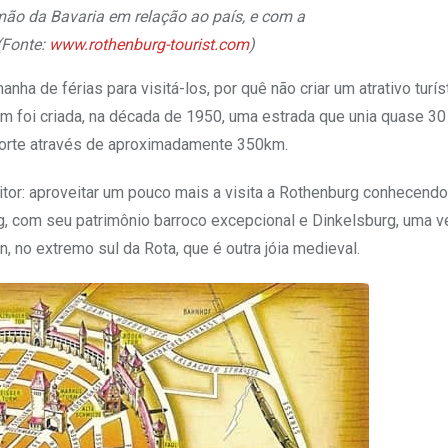
ão da Bavaria em relação ao país, e com a
(Fonte:
www.rothenburg-tourist.com
)
 de férias para visitá-los, por quê não criar um atrativo turíst
im foi criada, na década de 1950, uma estrada que unia quase 3
 norte através de aproximadamente 350km.
itor: aproveitar um pouco mais a visita a Rothenburg conhecen
rg, com seu patrimônio barroco excepcional e Dinkelsburg, uma v
no extremo sul da Rota, que é outra jóia medieval.