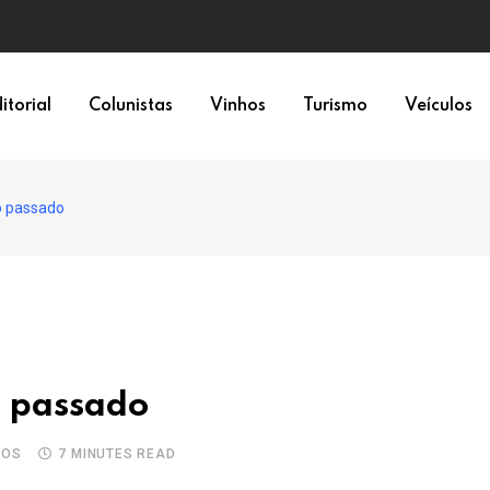
o 01
itorial
Colunistas
Vinhos
Turismo
Veículos
o passado
o passado
IOS
7 MINUTES READ