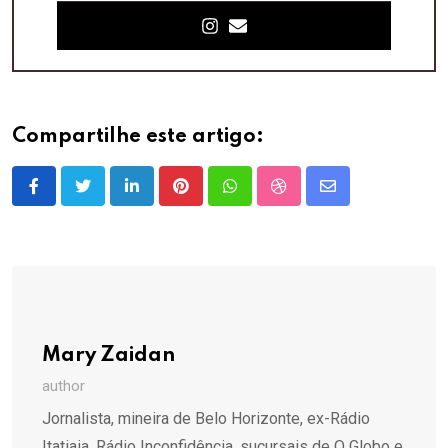
Compartilhe este artigo:
LinkedIn
Pinterest
Whatsapp
StumbleUpon
Share
via
Email
Mary Zaidan
author
Jornalista, mineira de Belo Horizonte, ex-Rádio
Itatiaia, Rádio Inconfidência, sucursais de O Globo e