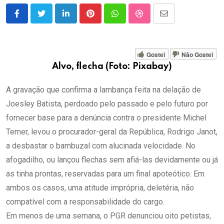
LinkedIn
Pinterest
Whatsapp
StumbleUpon
Share
via
Email
Gostei
Não Gostei
Alvo, flecha (Foto: Pixabay)
A gravação que confirma a lambança feita na delação de
Joesley Batista, perdoado pelo passado e pelo futuro por
fornecer base para a denúncia contra o presidente Michel
Temer, levou o procurador-geral da República, Rodrigo Janot,
a desbastar o bambuzal com alucinada velocidade. No
afogadilho, ou lançou flechas sem afiá-las devidamente ou já
as tinha prontas, reservadas para um final apoteótico. Em
ambos os casos, uma atitude imprópria, deletéria, não
compatível com a responsabilidade do cargo.
Em menos de uma semana, o PGR denunciou oito petistas,