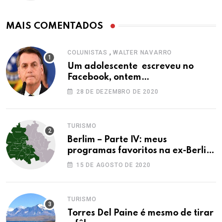
MAIS COMENTADOS
,
COLUNISTAS
WALTER NAVARRO
Um adolescente escreveu no
Facebook, ontem…
28 DE DEZEMBRO DE 2020
TURISMO
Berlim – Parte IV: meus
programas favoritos na ex-Berlim
Ocidental
15 DE AGOSTO DE 2020
TURISMO
Torres Del Paine é mesmo de tirar