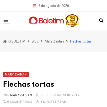
Skip
8 de agosto de 2026
to
content
O BOLETIM
Blog
Mary Zaidan
Flechas tortas
MARY ZAIDAN
Flechas tortas
POR
MARY ZAIDAN
11 DE SETEMBRO DE 2017
0
COMENTÁRIOS
3 MINUTES READ