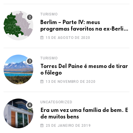
TURISMO
Berlim – Parte IV: meus
programas favoritos na ex-Berlim
Ocidental
15 DE AGOSTO DE 2020
TURISMO
Torres Del Paine é mesmo de tirar
o fôlego
13 DE NOVEMBRO DE 2020
UNCATEGORIZED
Era um vez uma família de bem. E
de muitos bens
25 DE JANEIRO DE 2019