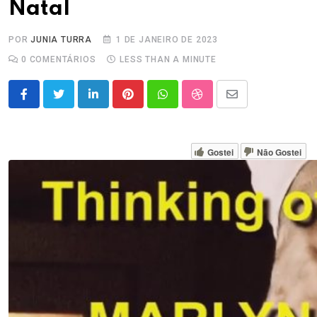
Natal
POR
JUNIA TURRA
1 DE JANEIRO DE 2023
0
COMENTÁRIOS
LESS THAN A MINUTE
LinkedIn
Pinterest
Whatsapp
StumbleUpon
Share
via
Email
Gostei
Não Gostei