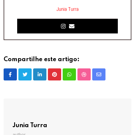
Junia Turra
Compartilhe este artigo:
LinkedIn
Pinterest
Whatsapp
StumbleUpon
Share
via
Email
Junia Turra
author