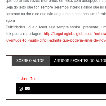
quando tantas vezes morremos em vida, com decepções e p
Seja do jeito que for, sempre seremos inteiros ainda que 
paramos na dor e no que não segue mais conosco, um término
agora.
Felicidades… que o Amor seja sempre assim… presente… um
link para a reportagem:
http://kogut.oglobo.globo.com/notici
juventude-foi-muito-dificil-admitir-que-poderia-amar-de-nov
SOBRE O AUTOR
ARTIGOS RECENTES DO AUTO
Junia Turra