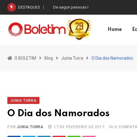
Skip
DESTAQUES
De seguir pessoas I
to
content
Home
Ed
O BOLETIM
Blog
Junia Turra
O Dia dos Namorados
JUNIA TURRA
O Dia dos Namorados
POR
JUNIA TURRA
17 DE FEVEREIRO DE 2017
0
COMENTÁ