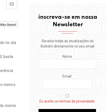
Share
via
inscreva-se em nossa
Email
Newsletter
Não Gostei
Receba todas as atualizações do
do no dia
Boletim diretamente no seu email.
 E basta
Nome
ferência
Email:
ndo menos
Eu aceito os termos de privacidade.
de morrer