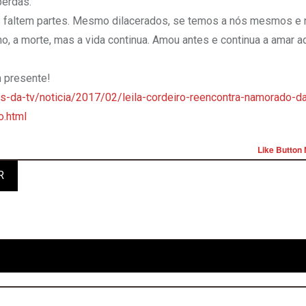
erdas.
nos faltem partes. Mesmo dilacerados, se temos a nós mesmos e
, a morte, mas a vida continua. Amou antes e continua a amar a
 presente!
as-da-tv/noticia/2017/02/leila-cordeiro-reencontra-namorado-d
o.html
Like Button 
R