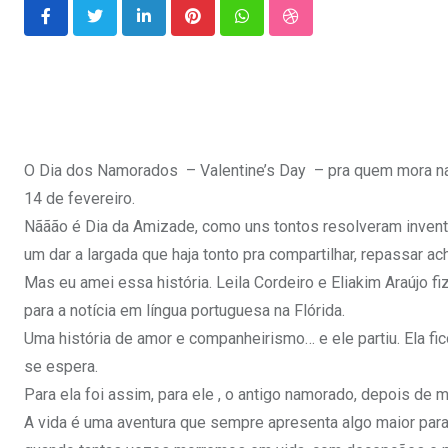
LinkedIn
Pinterest
Whatsapp
StumbleUpon
O Dia dos Namorados – Valentine’s Day – pra quem mora na 
14 de fevereiro.
Nããão é Dia da Amizade, como uns tontos resolveram inventar 
um dar a largada que haja tonto pra compartilhar, repassar a
Mas eu amei essa história. Leila Cordeiro e Eliakim Araújo fiz
para a notícia em língua portuguesa na Flórida.
Uma história de amor e companheirismo… e ele partiu. Ela 
se espera.
Para ela foi assim, para ele , o antigo namorado, depois de m
A vida é uma aventura que sempre apresenta algo maior par