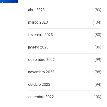
abril 2023
(83)
JUNIA TURRA
Oitavas de final da Copa
março 2023
(104)
7 DE JULHO DE 2026
fevereiro 2023
(80)
janeiro 2023
(86)
dezembro 2022
(99)
novembro 2022
(88)
outubro 2022
(94)
setembro 2022
(103)