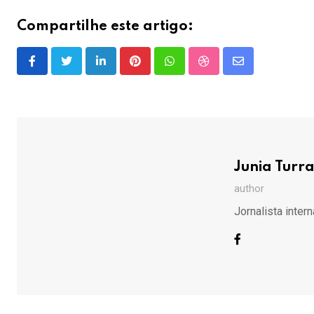
Compartilhe este artigo:
LinkedIn
Pinterest
Whatsapp
StumbleUpon
Share
via
Email
Junia Turr
author
Jornalista intern