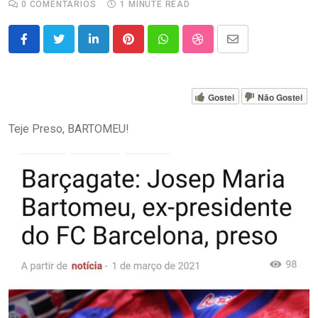
0
COMENTÁRIOS
1 MINUTE READ
LinkedIn
Pinterest
Whatsapp
StumbleUpon
Share
via
Email
Gostei
Não Gostei
Teje Preso, BARTOMEU!