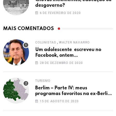
desgoverno?
6 DE FEVEREIRO DE 2020
MAIS COMENTADOS
,
COLUNISTAS
WALTER NAVARRO
Um adolescente escreveu no
Facebook, ontem…
28 DE DEZEMBRO DE 2020
TURISMO
Berlim – Parte IV: meus
programas favoritos na ex-Berlim
Ocidental
15 DE AGOSTO DE 2020