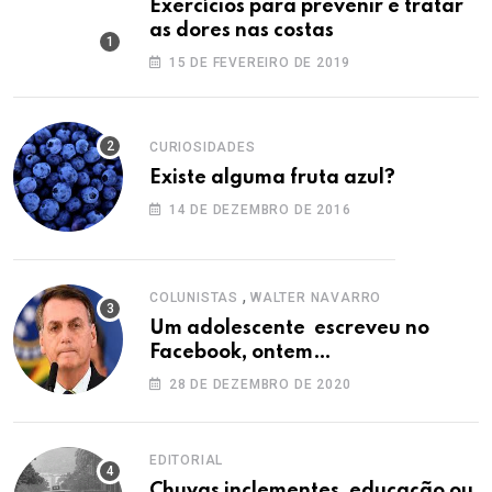
Exercícios para prevenir e tratar
as dores nas costas
15 DE FEVEREIRO DE 2019
CURIOSIDADES
Existe alguma fruta azul?
14 DE DEZEMBRO DE 2016
,
COLUNISTAS
WALTER NAVARRO
Um adolescente escreveu no
Facebook, ontem…
28 DE DEZEMBRO DE 2020
EDITORIAL
Chuvas inclementes, educação ou