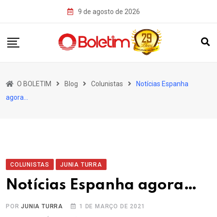
Skip
9 de agosto de 2026
to
content
O BOLETIM
Blog
Colunistas
Notícias Espanha
agora…
COLUNISTAS
JUNIA TURRA
Notícias Espanha agora…
POR
JUNIA TURRA
1 DE MARÇO DE 2021