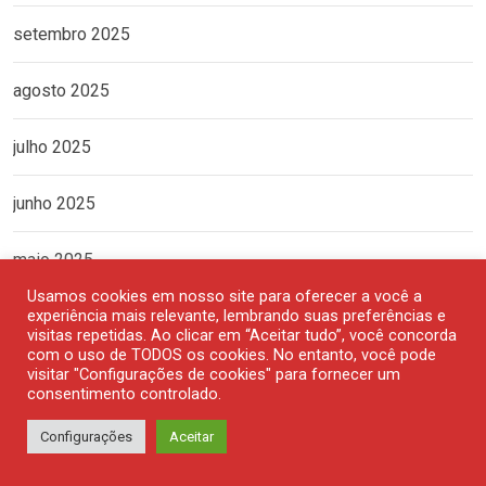
setembro 2025
agosto 2025
julho 2025
junho 2025
maio 2025
Usamos cookies em nosso site para oferecer a você a
experiência mais relevante, lembrando suas preferências e
abril 2025
visitas repetidas. Ao clicar em “Aceitar tudo”, você concorda
com o uso de TODOS os cookies. No entanto, você pode
março 2025
visitar "Configurações de cookies" para fornecer um
consentimento controlado.
fevereiro 2025
Configurações
Aceitar
janeiro 2025