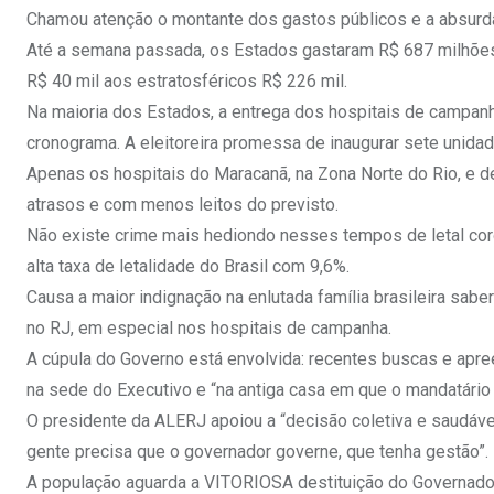
Chamou atenção o montante dos gastos públicos e a absurda
Até a semana passada, os Estados gastaram R$ 687 milhões
R$ 40 mil aos estratosféricos R$ 226 mil.
Na maioria dos Estados, a entrega dos hospitais de campan
cronograma. A eleitoreira promessa de inaugurar sete unidade
Apenas os hospitais do Maracanã, na Zona Norte do Rio, e d
atrasos e com menos leitos do previsto.
Não existe crime mais hediondo nesses tempos de letal coro
alta taxa de letalidade do Brasil com 9,6%.
Causa a maior indignação na enlutada família brasileira sa
no RJ, em especial nos hospitais de campanha.
A cúpula do Governo está envolvida: recentes buscas e apre
na sede do Executivo e “na antiga casa em que o mandatário
O presidente da ALERJ apoiou a “decisão coletiva e saudáve
gente precisa que o governador governe, que tenha gestão”. 
A população aguarda a VITORIOSA destituição do Governador