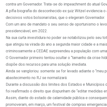
contra um Governador. Trata-se do impeachment do atual Gov
A pífia biografia do desconhecido ex-juiz Witzel evidencia 
decisivos votos bolsonaristas, que o elegeram Governador.
Com um ano de mandato o seu senso de oportunismo o levou
presidenciável, em 2022.
Na sua curta investidura no poder se notabilizou pelo seu t
que atingiu na virada do ano a segunda maior cidade e a mai
criminosamente a CEDAE surpreendeu a população com uma 
O Governador primeiro tentou ocultar o “tamanho da crise híd
dispõe dos recursos para uma solução imediata.
Ainda se vangloriou: somente se for levado adiante o “meu p
abastecimento no RJ se normalizará.
Durante a discussão dos limites dos Estados e Municípios 
foi reafirmado o direito que dispunham de “editar medidas 
Assim, diante do estado de calamidade pública e consequen
promoveram, em março, um festival de compras emergenciai