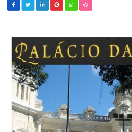
LinkedIn
Pinterest
Whatsapp
StumbleUpon