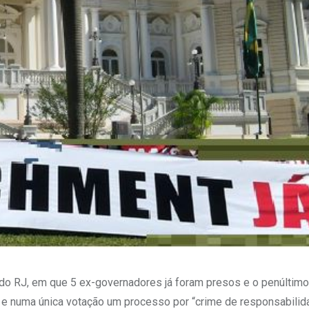
o do RJ, em que 5 ex-governadores já foram presos e o penúltimo
e e numa única votação um processo por “crime de responsabilid