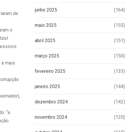
junho 2025
(164)
riaram de
maio 2025
(155)
aram o
tzel.
abril 2025
(151)
cessivos
março 2025
(150)
e a mais
fevereiro 2025
(133)
corrupção
janeiro 2025
(144)
vernador),
dezembro 2024
(142)
o: “a
novembro 2024
(120)
pção.