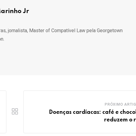
arinho Jr
s, jornalista, Master of Compatível Law pela Georgetown
n.
PRÓXIMO ARTI
Doenças cardíacas: café e choco
reduzem o r