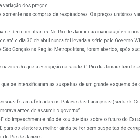
 variação dos preços.
 somente nas compras de respiradores. Os preços unitários va
ha se deu com atrasos. No Rio de Janeiro as inaugurações ignor
s até o dia 30 de abril nunca foi levada a sério pelo Governo Wi
e São Gonçalo na Região Metropolitana, foram abertos, após su
navírus do que a corrupção na saúde. O Rio de Janeiro tem hoj
ber que se intensificaram as suspeitas de um grande esquema de 
ensões foram efetuadas no Palácio das Laranjeiras (sede do Go
 morava antes de assumir o governo”.
l” do impeachment e não deixou dúvidas sobre o futuro do Estad
E para os eleitores, melhor ainda se for sem suspeitas de corru
 do Rio de Janeiro.