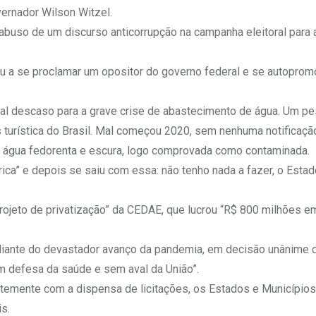
ernador Wilson Witzel.
o abuso de um discurso anticorrupção na campanha eleitoral para
 a se proclamar um opositor do governo federal e se autoprom
otal descaso para a grave crise de abastecimento de água. Um p
s turística do Brasil. Mal começou 2020, sem nenhuma notificaçã
água fedorenta e escura, logo comprovada como contaminada.
rica” e depois se saiu com essa: não tenho nada a fazer, o Esta
rojeto de privatização” da CEDAE, que lucrou “R$ 800 milhões e
diante do devastador avanço da pandemia, em decisão unânime 
em defesa da saúde e sem aval da União”.
temente com a dispensa de licitações, os Estados e Municípios
s.