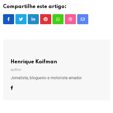
Compartilhe este artigo:
LinkedIn
Pinterest
Whatsapp
StumbleUpon
Share
via
Email
Henrique Koifman
author
Jornalista, blogueiro e motorista amador.