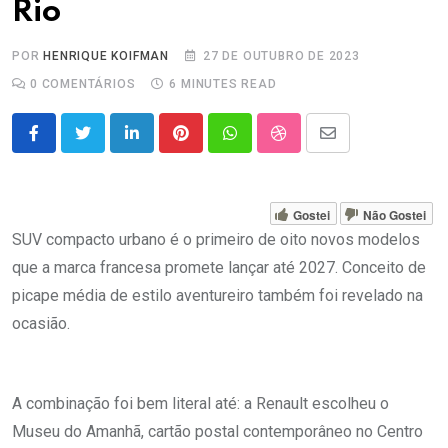
Rio
POR
HENRIQUE KOIFMAN
27 DE OUTUBRO DE 2023
0
COMENTÁRIOS
6 MINUTES READ
LinkedIn
Pinterest
Whatsapp
StumbleUpon
Share
via
Email
Gostei
Não Gostei
SUV compacto urbano é o primeiro de oito novos modelos
que a marca francesa promete lançar até 2027. Conceito de
picape média de estilo aventureiro também foi revelado na
ocasião.
A combinação foi bem literal até: a Renault escolheu o
Museu do Amanhã, cartão postal contemporâneo no Centro