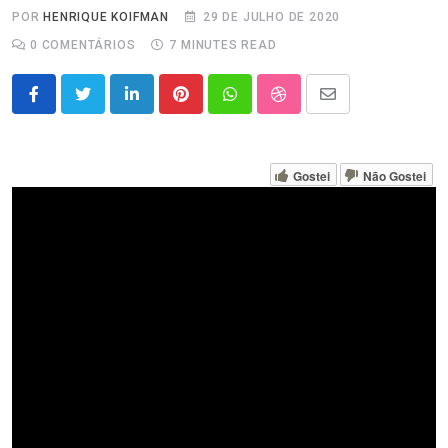
POR
HENRIQUE KOIFMAN
29 DE JULHO DE 2020
0
COMENTÁRIOS
7 MINUTES READ
LinkedIn
Pinterest
Whatsapp
StumbleUpon
Share
via
Email
Gostei
Não Gostei