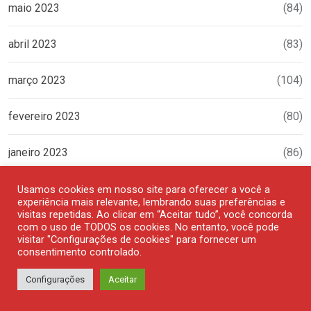
maio 2023
(84)
abril 2023
(83)
março 2023
(104)
fevereiro 2023
(80)
janeiro 2023
(86)
dezembro 2022
(99)
Usamos cookies em nosso site para oferecer a você a
experiência mais relevante, lembrando suas preferências e
visitas repetidas. Ao clicar em “Aceitar tudo”, você concorda
novembro 2022
(88)
com o uso de TODOS os cookies. No entanto, você pode
visitar "Configurações de cookies" para fornecer um
consentimento controlado.
outubro 2022
(94)
Configurações
Aceitar
setembro 2022
(103)