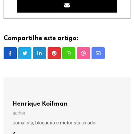
Compartilhe este artigo:
LinkedIn
Pinterest
Whatsapp
StumbleUpon
Share
via
Email
Henrique Koifman
author
Jornalista, blogueiro e motorista amador.