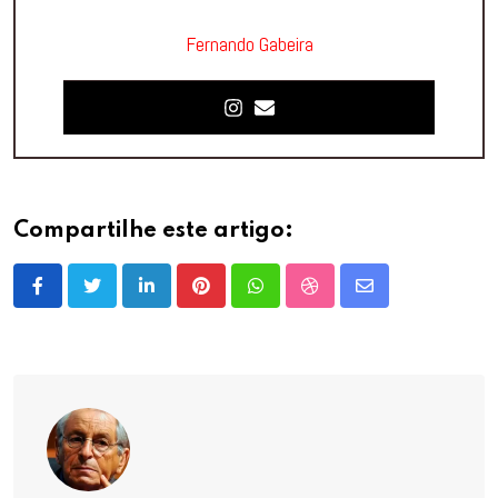
Fernando Gabeira
Compartilhe este artigo:
LinkedIn
Pinterest
Whatsapp
StumbleUpon
Share
via
Email