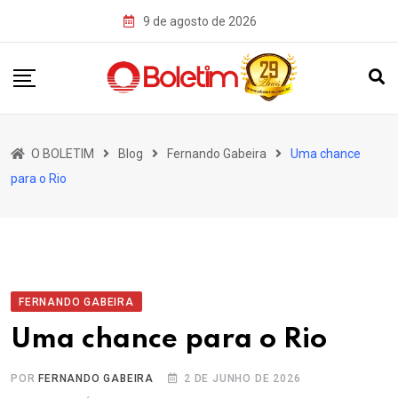
Skip
9 de agosto de 2026
to
content
O BOLETIM
Blog
Fernando Gabeira
Uma chance
para o Rio
FERNANDO GABEIRA
Uma chance para o Rio
POR
FERNANDO GABEIRA
2 DE JUNHO DE 2026