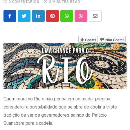
0
COMENTÁRIOS
2 MINUTES READ
LinkedIn
Pinterest
Whatsapp
StumbleUpon
Share
via
Email
Gostei
Não Gostei
Quem mora no Rio e não pensa em se mudar precisa
considerar a possibilidade que se abre de abolir a triste
tradição de ver os governadores saindo do Palácio
Guanabara para a cadeia.