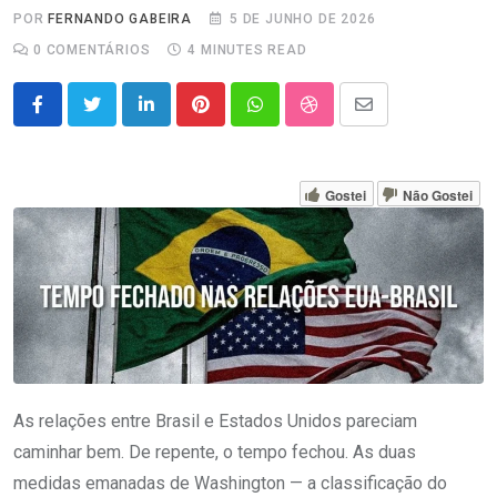
POR
FERNANDO GABEIRA
5 DE JUNHO DE 2026
0
COMENTÁRIOS
4 MINUTES READ
LinkedIn
Pinterest
Whatsapp
StumbleUpon
Share
via
Email
Gostei
Não Gostei
As relações entre Brasil e Estados Unidos pareciam
caminhar bem. De repente, o tempo fechou. As duas
medidas emanadas de Washington — a classificação do