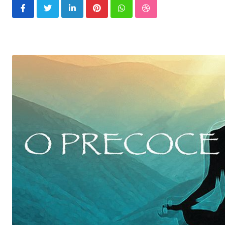
LinkedIn
Pinterest
Whatsapp
StumbleUpon