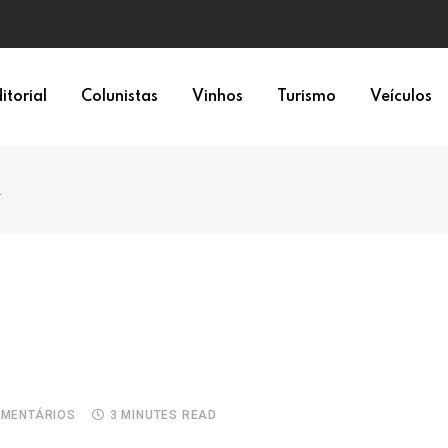
epresentação política
itorial
Colunistas
Vinhos
Turismo
Veículos
2
MENTÁRIOS
3 MINUTES READ