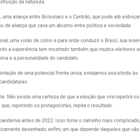
struição da natureza.
ro, uma aliança entre Bolsonaro e o Centrão, que pode até esboça
po de aliança que cava um abismo entre política e sociedade.
al, uma visão de como e para onde conduzir o Brasil, sua inse
ntanto a experiência tem mostrado também que muitos eleitores 
ória e a personalidade do candidato.
ntação de uma potencial frente única, estejamos assistindo às
candidaturas.
e. Não existe uma certeza de que a eleição que virá repetirá os
que, repetindo os protagonistas, repita o resultado.
pandemia antes de 2022. Isso torna o caminho mais complicado
isticamente desenhado; enfim, um que depende daqueles que vão