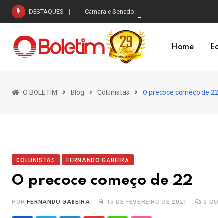
Skip
DESTAQUES
Câmara e Senado: o peso desigual do voto na r
to
content
Home
Ed
O BOLETIM
Blog
Colunistas
O precoce começo de 2
COLUNISTAS
FERNANDO GABEIRA
O precoce começo de 22
POR
FERNANDO GABEIRA
15 DE FEVEREIRO DE 2021
0
CO