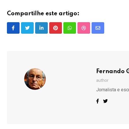
Compartilhe este artigo:
LinkedIn
Pinterest
Whatsapp
StumbleUpon
Share
via
Email
Fernando 
author
Jornalista e esc