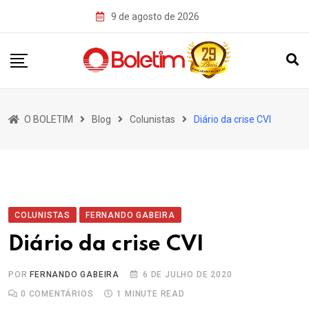
Skip
9 de agosto de 2026
to
content
O BOLETIM
Blog
Colunistas
Diário da crise CVI
COLUNISTAS
FERNANDO GABEIRA
Diário da crise CVI
POR
FERNANDO GABEIRA
6 DE JULHO DE 2020
0
COMENTÁRIOS
1 MINUTE READ