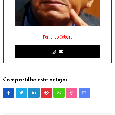
Fernando Gabeira
Compartilhe este artigo:
LinkedIn
Pinterest
Whatsapp
StumbleUpon
Share
via
Email