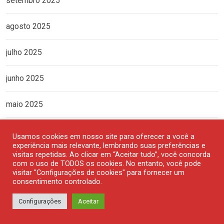
setembro 2025
agosto 2025
julho 2025
junho 2025
maio 2025
abril 2025
Usamos cookies em nosso site para oferecer a você a
experiência mais relevante, lembrando suas preferências e
visitas repetidas. Ao clicar em “Aceitar tudo”, você concorda
março 2025
com o uso de TODOS os cookies. No entanto, você pode
visitar "Configurações de cookies" para fornecer um
consentimento controlado.
fevereiro 2025
Configurações
Aceitar
janeiro 2025