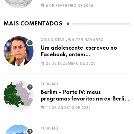
6 DE FEVEREIRO DE 2020
MAIS COMENTADOS
,
COLUNISTAS
WALTER NAVARRO
Um adolescente escreveu no
Facebook, ontem…
28 DE DEZEMBRO DE 2020
TURISMO
Berlim – Parte IV: meus
programas favoritos na ex-Berlim
Ocidental
15 DE AGOSTO DE 2020
TURISMO