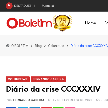
Skip
DESTAQUES
Como não deixar o empanado se desprender d
to
content
Home
Ed
O BOLETIM
Blog
Colunistas
Diário da crise CCCXXXI
COLUNISTAS
FERNANDO GABEIRA
Diário da crise CCCXXXIV
POR
FERNANDO GABEIRA
17 DE FEVEREIRO DE 2021
0
CO