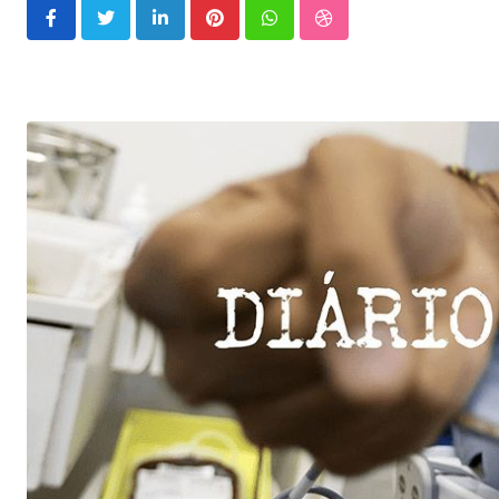
LinkedIn
Pinterest
Whatsapp
StumbleUpon