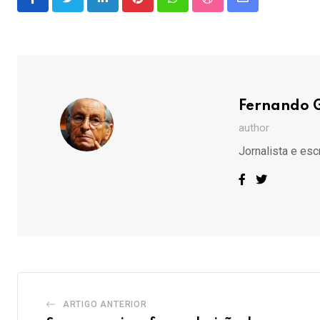
LinkedIn
Pinterest
Whatsapp
StumbleUpon
Share
via
Email
Fernando 
author
Jornalista e esc
ARTIGO ANTERIOR