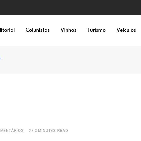
o bife
itorial
Colunistas
Vinhos
Turismo
Veículos
V
MENTÁRIOS
2 MINUTES READ