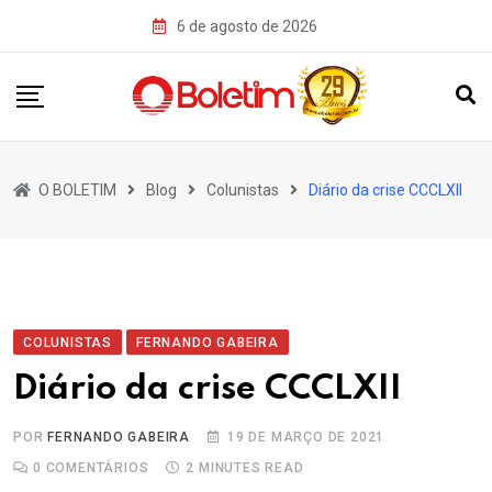
Skip
6 de agosto de 2026
to
content
O BOLETIM
Blog
Colunistas
Diário da crise CCCLXII
COLUNISTAS
FERNANDO GABEIRA
Diário da crise CCCLXII
POR
FERNANDO GABEIRA
19 DE MARÇO DE 2021
0
COMENTÁRIOS
2 MINUTES READ