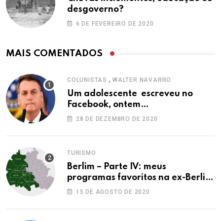
desgoverno?
6 DE FEVEREIRO DE 2020
MAIS COMENTADOS
,
COLUNISTAS
WALTER NAVARRO
Um adolescente escreveu no
Facebook, ontem…
28 DE DEZEMBRO DE 2020
TURISMO
Berlim – Parte IV: meus
programas favoritos na ex-Berlim
Ocidental
15 DE AGOSTO DE 2020