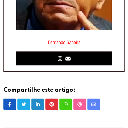
Fernando Gabeira
Compartilhe este artigo:
LinkedIn
Pinterest
Whatsapp
StumbleUpon
Share
via
Email