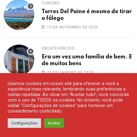
TURISMO
Torres Del Paine é mesmo de tirar
o fôlego
13 DE NOVEMBRO DE 2020
UNCATEGORIZED
Era um vez uma família de bem. E
de muitos bens
25 DE JANEIRO DE 2019
Usamos cookies em nosso site para oferecer a você a
experiência mais relevante, lembrando suas preferências e
Archives
visitas repetidas. Ao clicar em “Aceitar tudo”, você concorda
com o uso de TODOS os cookies. No entanto, você pode
visitar "Configurações de cookies" para fornecer um
agosto 2026
consentimento controlado.
Configurações
Aceitar
julho 2026