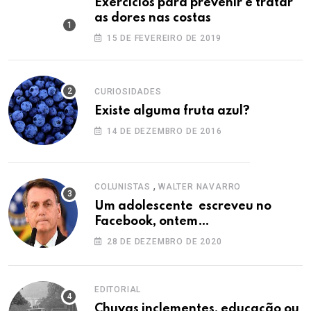
Exercícios para prevenir e tratar
as dores nas costas
15 DE FEVEREIRO DE 2019
CURIOSIDADES
Existe alguma fruta azul?
14 DE DEZEMBRO DE 2016
,
COLUNISTAS
WALTER NAVARRO
Um adolescente escreveu no
Facebook, ontem…
28 DE DEZEMBRO DE 2020
EDITORIAL
Chuvas inclementes, educação ou