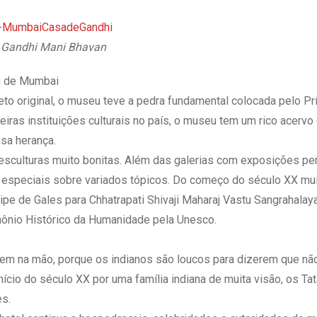
Gandhi Mani Bhavan
eu de Mumbai
to original, o museu teve a pedra fundamental colocada pelo Pr
as instituições culturais no país, o museu tem um rico acervo
ssa herança.
m esculturas muito bonitas. Além das galerias com exposições p
especiais sobre variados tópicos. Do começo do século XX mui
e de Gales para Chhatrapati Shivaji Maharaj Vastu Sangrahalaya
ônio Histórico da Humanidade pela Unesco.
bem na mão, porque os indianos são loucos para dizerem que nã
ício do século XX por uma família indiana de muita visão, os Tat
es.