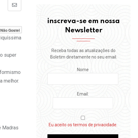
Share
via
inscreva-se em nossa
Email
Newsletter
Não Gostei
riquíssima
Receba todas as atualizações do
ho super
Boletim diretamente no seu email.
Nome
onformismo
a melhor.
Email:
Eu aceito os termos de privacidade.
té Madras