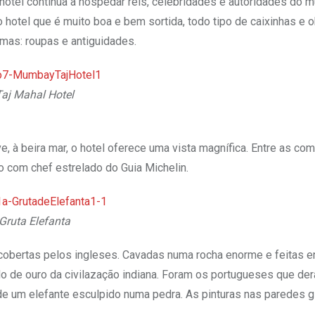
otel continua a hospedar reis, celebridades e autoridades do 
 hotel que é muito boa e bem sortida, todo tipo de caixinhas e 
imas: roupas e antiguidades.
Taj Mahal Hotel
, à beira mar, o hotel oferece uma vista magnífica. Entre as c
ano com chef estrelado do Guia Michelin.
Gruta Elefanta
escobertas pelos ingleses. Cavadas numa rocha enorme e feitas e
odo de ouro da civilazação indiana. Foram os portugueses que de
de um elefante esculpido numa pedra. As pinturas nas paredes g