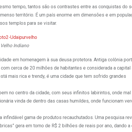
mesmo tempo, tantos são os contrastes entre as conquistas do s
e imenso território. É um país enorme em dimensões e em popula
sos templos para se visitar.
Velho Indiano
cidade em homenagem à sua deusa protetora. Antiga colônia por
om cerca de 20 milhões de habitantes e considerada a capital
stá mais rica e trendy, é uma cidade que tem sofrido grandes
em no centro da cidade, com seus infinitos labirintos, onde mal 
lionária vinda de dentro das casas humildes, onde funcionam ve
ma infindável gama de produtos recauchutados. Uma pesquisa rev
bricas” gera em torno de R$ 2 bilhões de reais por ano, dando 