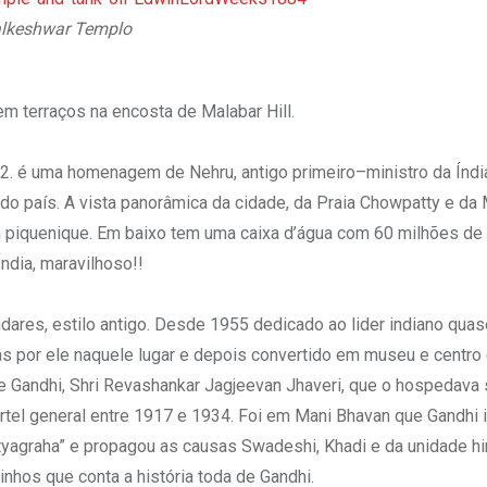
lkeshwar Templo
em terraços na encosta de Malabar Hill.
2. é uma homenagem de Nehru, antigo primeiro–ministro da Índia
 do país. A vista panorâmica da cidade, da Praia Chowpatty e da
em piquenique. Em baixo tem uma caixa d’água com 60 milhões de 
ndia, maravilhoso!!
res, estilo antigo. Desde 1955 dedicado ao lider indiano qua
as por ele naquele lugar e depois convertido em museu e centro
e Gandhi, Shri Revashankar Jagjeevan Jhaveri, que o hospedava
tel general entre 1917 e 1934. Foi em Mani Bhavan que Gandhi i
yagraha” e propagou as causas Swadeshi, Khadi e da unidade h
hos que conta a história toda de Gandhi.