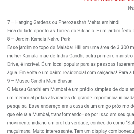
Wa
7 – Hanging Gardens ou Pherozeshah Mehta em híndi
Fica do lado oposto às Torres do Silêncio. É um jardim feito 
8 – Jardim Kamala Nehru Park
Esse jardim no topo de Malabar Hill em uma área de 3 300 m
mulher Kamala, mãe de Indira Gandhi, outra primeiro ministro
Drive, é incrível. É um local popular para as pessoas fazer
água. Em volta é um bairro residencial com calçadas! Para a Í
9 – Museu Gandhi Mani Bhavan
O Museu Gandhi em Mumbai é um prédio simples de dois anda
um memorial pelas atividades de grande importância iniciad
pesquisa. Esse endereço era a casa de um amigo próximo d
que ele ía a Mumbai, transformando–se por isso em seu quar
movimento indiano em prol da verdade, conhecido como “Sat
muçulmana. Muito interessante. Tem um display com bonequin