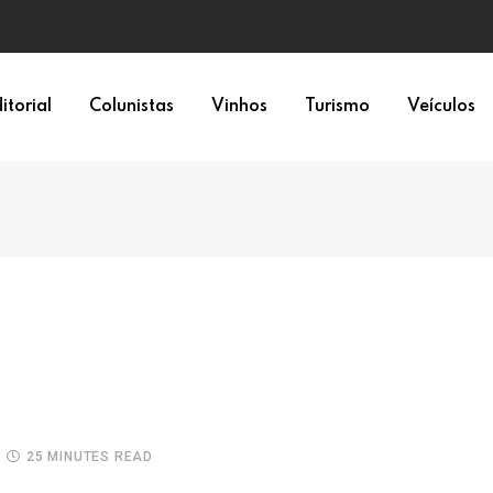
epresentação política
itorial
Colunistas
Vinhos
Turismo
Veículos
25 MINUTES READ