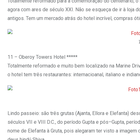
Totalmente reformado para a comemoração do centenário, o h
agora com ares de século XXI. Não se esqueça de ir à loja do
antigos. Tem um mercado atrás do hotel incrível, compras ót
11 – Oberoy Towers Hotel *****
Totalmente reformado e muito bem localizado na Marine Drive
o hotel tem três restaurantes: internacioanal, italiano e indi
Lindo passeio: são três grutas (Ajanta, Ellora e Elefanta) d
séculos VII e VIII D.C., do período Gupta e pós–Gupta, perí
nome de Elefanta à Gruta, pois alegaram ter visto a imagem 
deus hindú Shiva.