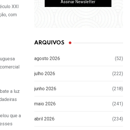
éculo XXI
ção, com
ARQUIVOS
agosto 2026
(52)
tuguesa
 comercial
julho 2026
(222)
junho 2026
(218)
bate a luz
rdadeiras
maio 2026
(241)
elou que a
abril 2026
(234)
a esses